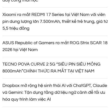
dây công thái học
Xiaomi ra mắt REDMI 17 Series tại Việt Nam với viên
pin dung lượng lớn 7.500mAh, thiết kế trẻ trung, giá từ
5,5 triệu đồng
ASUS Republic of Gamers ra mắt ROG Strix SCAR 18
2026 tại Việt Nam
TECNO POVA CURVE 2 5G “SIÊU PIN SIÊU MỎNG
8000mAh”CHÍNH THỨC RA MẮT TẠI VIỆT NAM
Dropbox mở rộng hệ sinh thái AI với ChatGPT, Claude
và Gemini: Tận dụng tầng dữ liệu ngữ cảnh để tối ưu
hóa quy trình làm việc AI