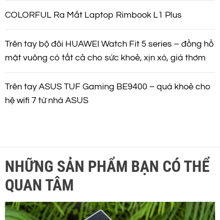
COLORFUL Ra Mắt Laptop Rimbook L1 Plus
Trên tay bộ đôi HUAWEI Watch Fit 5 series – đồng hồ
mặt vuông có tất cả cho sức khoẻ, xịn xò, giá thơm
Trên tay ASUS TUF Gaming BE9400 – quá khoẻ cho
hệ wifi 7 từ nhà ASUS
NHỮNG SẢN PHẨM BẠN CÓ THỂ
QUAN TÂM