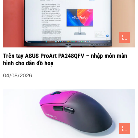
i
v
i
ế
Trên tay ASUS ProArt PA248QFV – nhập môn màn
t
hình cho dân đồ hoạ
04/08/2026