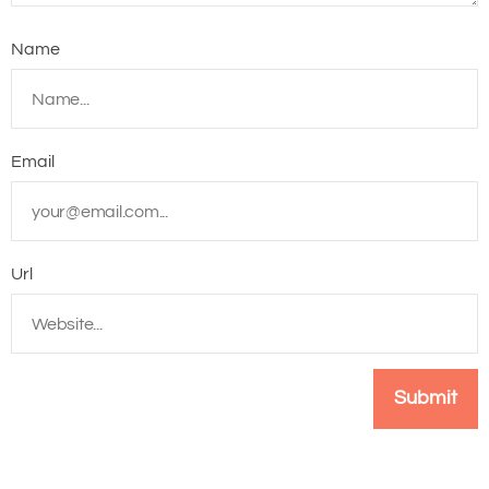
Name
Email
Url