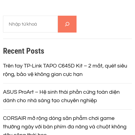
T
ì
m
k
Recent Posts
i
ế
m
Trên tay TP-Link TAPO C645D Kit – 2 mắt, quét siêu
rộng, bảo vệ không gian cực hạn
ASUS ProArt – Hệ sinh thái phần cứng toàn diện
dành cho nhà sáng tạo chuyên nghiệp
CORSAIR mở rộng dòng sản phẩm chơi game
thường ngày với bàn phím đa năng và chuột không