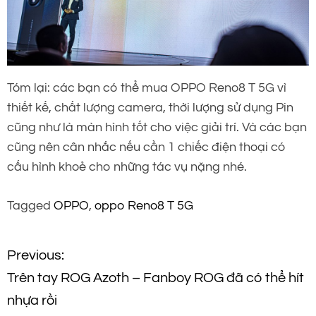
Tóm lại: các bạn có thể mua OPPO Reno8 T 5G vì
thiết kế, chất lượng camera, thời lượng sử dụng Pin
cũng như là màn hình tốt cho việc giải trí. Và các bạn
cũng nên cân nhắc nếu cần 1 chiếc điện thoại có
cấu hình khoẻ cho những tác vụ nặng nhé.
Tagged
OPPO
,
oppo Reno8 T 5G
Đ
Previous:
Trên tay ROG Azoth – Fanboy ROG đã có thể hít
i
nhựa rồi