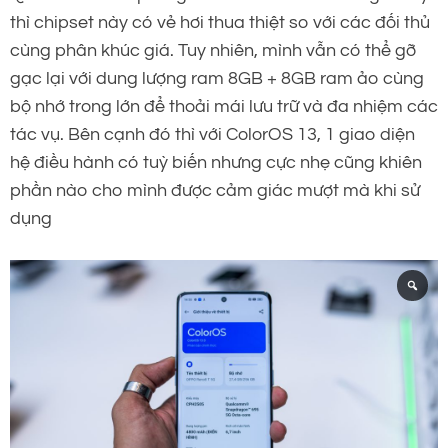
thì chipset này có vẻ hơi thua thiệt so với các đối thủ
cùng phân khúc giá. Tuy nhiên, mình vẫn có thể gỡ
gạc lại với dung lượng ram 8GB + 8GB ram ảo cùng
bộ nhớ trong lớn để thoải mái lưu trữ và đa nhiệm các
tác vụ. Bên cạnh đó thì với ColorOS 13, 1 giao diện
hệ điều hành có tuỳ biến nhưng cực nhẹ cũng khiên
phần nào cho mình được cảm giác mượt mà khi sử
dụng