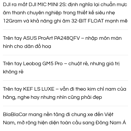
DJI ra mắt DJI MIC MINI 2S: định nghĩa lại chuẩn mực
âm thanh chuyên nghiệp trong thiết kế siêu nhẹ
12Gram và khả năng ghi âm 32-BIT FLOAT mạnh mẽ
Trên tay ASUS ProArt PA248QFV – nhập môn màn
hình cho dân đồ hoạ
Trên tay Leobog GM5 Pro – chuột rẻ, nhưng giá trị
không rẻ
Trên tay KEF LS LUXE – vẫn đi theo kim chỉ nam của
hãng, nghe hay nhưng nhìn cũng phải đẹp
BlaBlaCar mang nền tảng đi chung xe đến Việt
Nam, mở rộng hiện diện toàn cầu sang Đông Nam Á