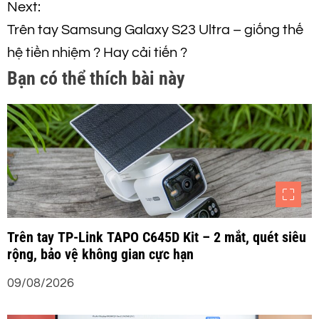
ề
Next:
Trên tay Samsung Galaxy S23 Ultra – giống thế
u
hệ tiền nhiệm ? Hay cải tiến ?
h
Bạn có thể thích bài này
ư
ớ
n
g
Trên tay TP-Link TAPO C645D Kit – 2 mắt, quét siêu
b
rộng, bảo vệ không gian cực hạn
à
09/08/2026