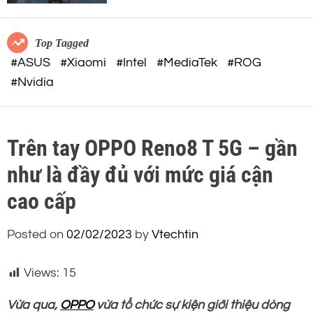
c
o
o
r
m
m
Top Tagged
o
#ASUS
#Xiaomi
#Intel
#MediaTek
#ROG
d
#Nvidia
e
Trên tay OPPO Reno8 T 5G – gần
như là đầy đủ với mức giá cận
cao cấp
Posted on
02/02/2023
by
Vtechtin
Views:
15
Vừa qua,
OPPO
vừa tổ chức sự kiện giới thiệu dòng