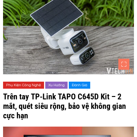
Phụ Kiện Công Nghệ
Xu Hướng
Đánh Giá
Trên tay TP-Link TAPO C645D Kit – 2
mắt, quét siêu rộng, bảo vệ không gian
cực hạn