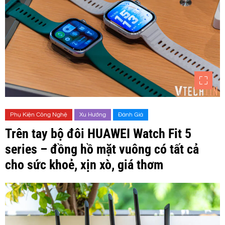
Phụ Kiện Công Nghệ
Xu Hướng
Đánh Giá
Trên tay bộ đôi HUAWEI Watch Fit 5
series – đồng hồ mặt vuông có tất cả
cho sức khoẻ, xịn xò, giá thơm