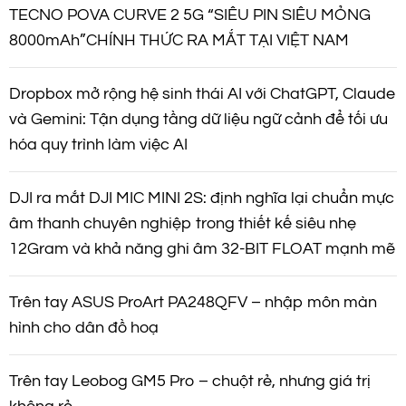
TECNO POVA CURVE 2 5G “SIÊU PIN SIÊU MỎNG
8000mAh”CHÍNH THỨC RA MẮT TẠI VIỆT NAM
Dropbox mở rộng hệ sinh thái AI với ChatGPT, Claude
và Gemini: Tận dụng tầng dữ liệu ngữ cảnh để tối ưu
hóa quy trình làm việc AI
DJI ra mắt DJI MIC MINI 2S: định nghĩa lại chuẩn mực
âm thanh chuyên nghiệp trong thiết kế siêu nhẹ
12Gram và khả năng ghi âm 32-BIT FLOAT mạnh mẽ
Trên tay ASUS ProArt PA248QFV – nhập môn màn
hình cho dân đồ hoạ
Trên tay Leobog GM5 Pro – chuột rẻ, nhưng giá trị