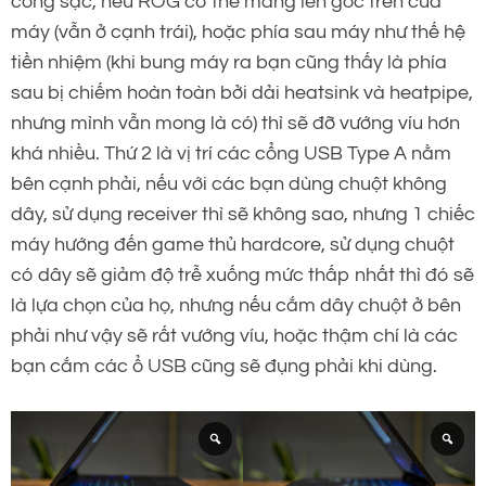
cổng sạc, nếu ROG có thể mang lên góc trên của
máy (vẫn ở cạnh trái), hoặc phía sau máy như thế hệ
tiền nhiệm (khi bung máy ra bạn cũng thấy là phía
sau bị chiếm hoàn toàn bởi dải heatsink và heatpipe,
nhưng mình vẫn mong là có) thì sẽ đỡ vướng víu hơn
khá nhiều. Thứ 2 là vị trí các cổng USB Type A nằm
bên cạnh phải, nếu với các bạn dùng chuột không
dây, sử dụng receiver thì sẽ không sao, nhưng 1 chiếc
máy hướng đến game thủ hardcore, sử dụng chuột
có dây sẽ giảm độ trễ xuống mức thấp nhất thì đó sẽ
là lựa chọn của họ, nhưng nếu cắm dây chuột ở bên
phải như vậy sẽ rất vướng víu, hoặc thậm chí là các
bạn cắm các ổ USB cũng sẽ đụng phải khi dùng.