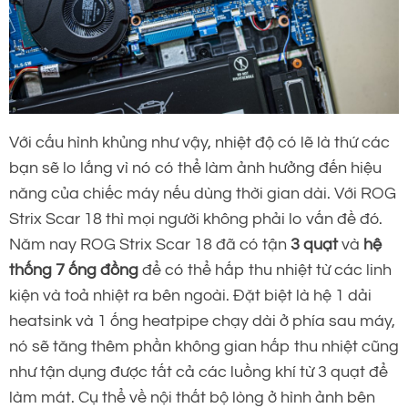
Với cấu hình khủng như vậy, nhiệt độ có lẽ là thứ các
bạn sẽ lo lắng vì nó có thể làm ảnh hưởng đến hiệu
năng của chiếc máy nếu dùng thời gian dài. Với ROG
Strix Scar 18 thì mọi người không phải lo vấn đề đó.
Năm nay ROG Strix Scar 18 đã có tận
3 quạt
và
hệ
thống 7 ống đồng
để có thể hấp thu nhiệt từ các linh
kiện và toả nhiệt ra bên ngoài. Đặt biệt là hệ 1 dải
heatsink và 1 ống heatpipe chạy dài ở phía sau máy,
nó sẽ tăng thêm phần không gian hấp thu nhiệt cũng
như tận dụng được tất cả các luồng khí từ 3 quạt để
làm mát. Cụ thể về nội thất bộ lòng ở hình ảnh bên