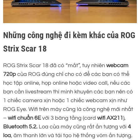
Những công nghệ đi kèm khác của ROG
Strix Scar 18
ROG Strix Scar 18 đã có “mắt”, tuy nhiên
webcam
720p
của ROG đúng chỉ cho có để các bạn có thể
học tập online, họp online hoặc video call, nếu các
bạn cần livestream thì mình khuyên các bạn nên có
1 chiếc camera xịn hoặc 1 chiếc webcam xịn như
ROG Eye. Wifi trên máy cũng là công nghệ mới nhất
–
wifi chuẩn 6E
với 3 băng tầng (card
wifi AX211
),
Bluetooth 5.2.
Loa của máy cũng rất ấn tượng với
4
loa
, âm thanh lớn và tái tạo hệ thống vòm ấn tượng.