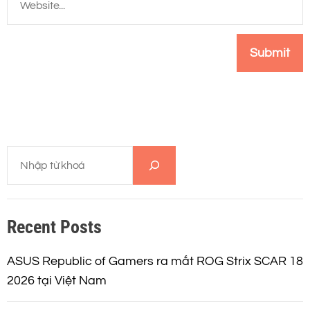
T
ì
m
k
Recent Posts
i
ế
m
ASUS Republic of Gamers ra mắt ROG Strix SCAR 18
2026 tại Việt Nam