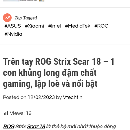
c
o
việc AI
o
r
m
m
Top Tagged
o
#ASUS
#Xiaomi
#Intel
#MediaTek
#ROG
d
#Nvidia
e
Trên tay ROG Strix Scar 18 – 1
con khủng long đậm chất
gaming, lập loè và nổi bật
Posted on
12/02/2023
by
Vtechtin
Views:
19
ROG
Strix
Scar 18
là thế hệ mới nhất thuộc dòng