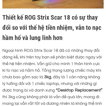
Thiết kế ROG Strix Scar 18 có sự thay
đổi so với thế hệ tiền nhiệm, vẫn to nạc
hầm hố và lung linh hơn
Ngoại hình ROG Strix Scar 18 đã có những thay đổi
đáng kể, khi trên tay bạn sẽ phân biệt được ngay với
thế hệ tiền nhiệm. Vẫn giữ cho mình 1 thân hình cực
kì to nạc và hầm hố. Tổng trọng lượng chiếc máy khi
chưa bao gồm sạc là
3kg
, đây là 1 cân nặng không
lý tưởng đối với 1 chiếc laptop, nhưng với những gì
được trang bị và danh xưng
“Desktop Replacement”
thì 3kg cũng không phải là vấn đề quá lớn, mang đi
mang lại vẫn rất tốt và đương nhiên là không thể linh