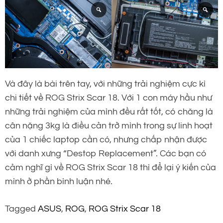
Và đây là bài trên tay, với những trải nghiệm cực kì
chi tiết về ROG Strix Scar 18. Với 1 con máy hầu như
những trải nghiệm của mình đều rất tốt, có chăng là
cân nặng 3kg là điều cản trở mình trong sự linh hoạt
của 1 chiếc laptop cần có, nhưng chấp nhận được
với danh xưng “Destop Replacement”. Các bạn có
cảm nghĩ gì về ROG Strix Scar 18 thì để lại ý kiến của
mình ở phần bình luận nhé.
Tagged
ASUS
,
ROG
,
ROG Strix Scar 18