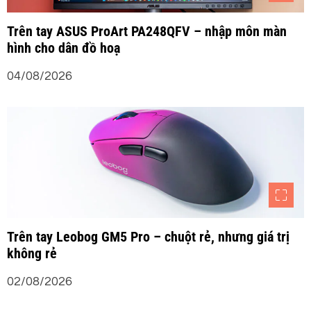
b
Trên tay ASUS ProArt PA248QFV – nhập môn màn
hình cho dân đồ hoạ
à
04/08/2026
i
v
i
ế
t
Trên tay Leobog GM5 Pro – chuột rẻ, nhưng giá trị
không rẻ
02/08/2026