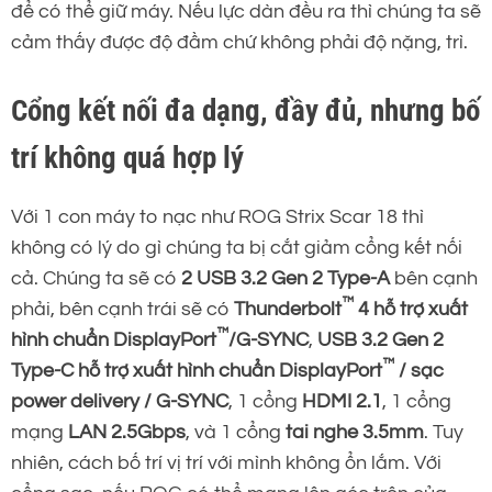
để có thể giữ máy. Nếu lực dàn đều ra thì chúng ta sẽ
cảm thấy được độ đầm chứ không phải độ nặng, trì.
Cổng kết nối đa dạng, đầy đủ, nhưng bố
trí không quá hợp lý
Với 1 con máy to nạc như ROG Strix Scar 18 thì
không có lý do gì chúng ta bị cắt giảm cổng kết nối
cả. Chúng ta sẽ có
2 USB 3.2 Gen 2 Type-A
bên cạnh
™
phải, bên cạnh trái sẽ có
Thunderbolt
4 hỗ trợ xuất
™
hình chuẩn DisplayPort
/G-SYNC
,
USB 3.2 Gen 2
™
Type-C hỗ trợ xuất hình chuẩn DisplayPort
/ sạc
power delivery / G-SYNC
, 1 cổng
HDMI 2.1
, 1 cổng
mạng
LAN 2.5Gbps
, và 1 cổng
tai nghe 3.5mm
. Tuy
nhiên, cách bố trí vị trí với mình không ổn lắm. Với