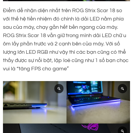
Điểm dễ nhận diện nhất trên ROG Strix Scar 18 so
với thế hệ tiền nhiệm đó chính là dải LED nằm phía
sau của máy, chạy gần hết bền ngang của máy.
ROG Strix Scar 18 vẫn giữ trong mình dải LED chữ u
ôm lấy phần trước và 2 cạnh bên của máy. Với số
lượng lớn LED RGB như vậy thì các bạn cũng có thể
thấy được sự nổi bật, lập loè cũng như 1 số bạn chọc
vui là “tăng FPS cho game”