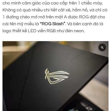
cho mình cảm giác của cao cấp trên 1 chiếc máy.
Không có quá nhiều chi tiết cắt xẻ, hầm hố, và chỉ có
1 đường chéo mờ mờ trên mặt A được ROG đặt cho
cái tên mỹ miều là
“ROG Slash”
. Và bên cạnh đó là
logo thiết kế LED viền RGB như đèn neon.