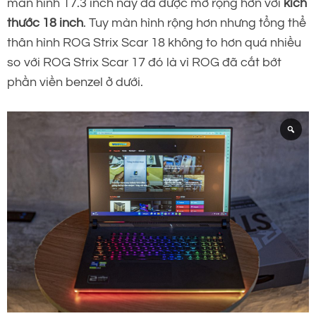
màn hình 17.3 inch nay đã được mở rộng hơn với
kích
thước 18 inch
. Tuy màn hình rộng hơn nhưng tổng thể
thân hình ROG Strix Scar 18 không to hơn quá nhiều
so với ROG Strix Scar 17 đó là vì ROG đã cắt bớt
phần viền benzel ở dưới.