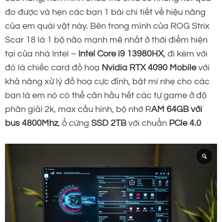
đo được và hẹn các bạn 1 bài chi tiết về hiệu năng
của em quái vật này. Bên trong mình của ROG Strix
Scar 18 là 1 bộ não mạnh mẽ nhất ở thời điểm hiện
tại của nhà Intel –
Intel Core i9 13980HX
, đi kèm với
đó là chiếc card đồ hoạ
Nvidia RTX 4090 Mobile
với
khả năng xử lý đồ hoạ cực đỉnh, bật mí nhẹ cho các
bạn là em nó có thể cân hầu hết các tự game ở độ
phân giải 2k, max cấu hình, bộ nhớ R
AM 64GB với
bus 4800Mhz
, ổ cứng
SSD 2TB
với chuẩn
PCle 4.0