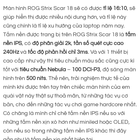
Màn hình ROG Strix Scar 18 sẽ có được
tỉ lệ 16:10
, sẽ
giúp hiển thị được nhiều nội dung hơn, và tỉ lệ này
cũng chính là tỉ lệ xu hướng của laptop năm nay.
Tấm nền được trang bị trên ROG Strix Scar 18 là
tấm
nền IPS
, có
độ phân giải 2k
,
tần số quét cực cao
240Hz
và
tốc độ phản hồi chỉ 3ms
. Và với 1 thiết bị
cao cấp như vậy thì tiêu chuẩn màu sắc cũng cực kì
tốt với
tiêu chuẩn Nebula
–
100 DCI-P3
, độ sáng màn
hình trên
500 nits
. Thế nên, trải nghiệm thực tế của
mình khi được trên tay trên chiếc màn hình của em
quái vật này thật sự thoả mãn, từ những tác vụ cơ
bản, cho đến những tác vụ chơi game hardcore nhất.
Có chăng là mình chỉ chê tấm nền IPS nếu so với
những tấm nền xịn xò hơn như miniled hoặc OLED,
còn nếu so trong những tấm nền IPS khác thì đây
gần như là tấm nền xịn nhất hiện tại.