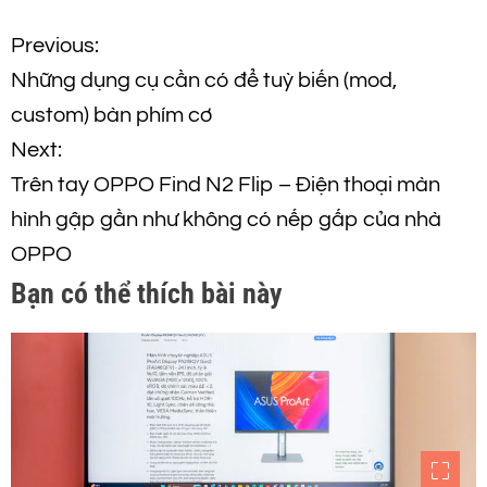
Đ
Previous:
Những dụng cụ cần có để tuỳ biến (mod,
i
custom) bàn phím cơ
ề
Next:
Trên tay OPPO Find N2 Flip – Điện thoại màn
u
hình gập gần như không có nếp gấp của nhà
h
OPPO
Bạn có thể thích bài này
ư
ớ
n
g