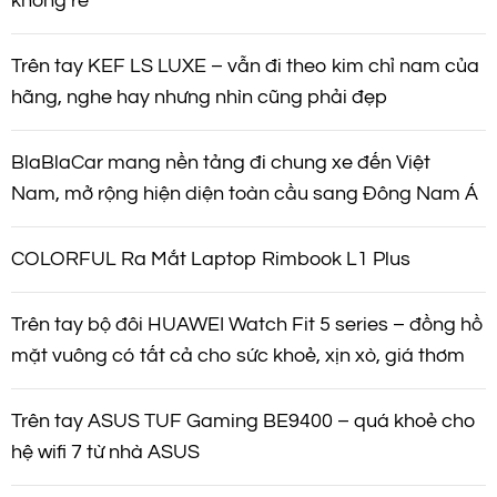
không rẻ
Trên tay KEF LS LUXE – vẫn đi theo kim chỉ nam của
hãng, nghe hay nhưng nhìn cũng phải đẹp
BlaBlaCar mang nền tảng đi chung xe đến Việt
Nam, mở rộng hiện diện toàn cầu sang Đông Nam Á
COLORFUL Ra Mắt Laptop Rimbook L1 Plus
Trên tay bộ đôi HUAWEI Watch Fit 5 series – đồng hồ
mặt vuông có tất cả cho sức khoẻ, xịn xò, giá thơm
Trên tay ASUS TUF Gaming BE9400 – quá khoẻ cho
hệ wifi 7 từ nhà ASUS