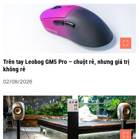
i
v
i
ế
Trên tay Leobog GM5 Pro – chuột rẻ, nhưng giá trị
t
không rẻ
02/08/2026