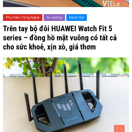
Phụ Kiện Công Nghệ
Xu Hướng
Đánh Giá
Trên tay bộ đôi HUAWEI Watch Fit 5
series – đồng hồ mặt vuông có tất cả
cho sức khoẻ, xịn xò, giá thơm