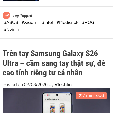
c
o
o
r
m
m
Top Tagged
o
#ASUS
#Xiaomi
#Intel
#MediaTek
#ROG
d
#Nvidia
e
Trên tay Samsung Galaxy S26
Ultra – cầm sang tay thật sự, đề
cao tính riêng tư cá nhân
Posted on
02/03/2026
by
Vtechtin
7 min read