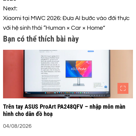
ề
Next:
Xiaomi tại MWC 2026: Đưa AI bước vào đời thực
u
với hệ sinh thái “Human × Car × Home”
h
Bạn có thể thích bài này
ư
ớ
n
g
Trên tay ASUS ProArt PA248QFV – nhập môn màn
b
hình cho dân đồ hoạ
à
04/08/2026