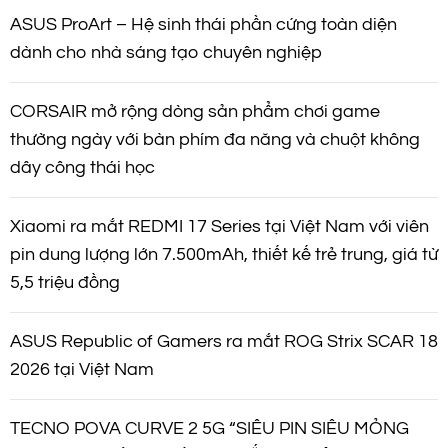
m
ASUS ProArt – Hệ sinh thái phần cứng toàn diện
dành cho nhà sáng tạo chuyên nghiệp
CORSAIR mở rộng dòng sản phẩm chơi game
thường ngày với bàn phím đa năng và chuột không
dây công thái học
Xiaomi ra mắt REDMI 17 Series tại Việt Nam với viên
pin dung lượng lớn 7.500mAh, thiết kế trẻ trung, giá từ
5,5 triệu đồng
ASUS Republic of Gamers ra mắt ROG Strix SCAR 18
2026 tại Việt Nam
TECNO POVA CURVE 2 5G “SIÊU PIN SIÊU MỎNG