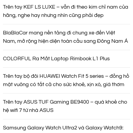
Trên tay KEF LS LUXE – vẫn đi theo kim chỉ nam của
hãng, nghe hay nhưng nhìn cũng phải đẹp
BlaBlaCar mang nền tảng đi chung xe đến Việt
Nam, mở rộng hiện diện toàn cầu sang Đông Nam Á
COLORFUL Ra Mắt Laptop Rimbook L1 Plus
Trên tay bộ đôi HUAWEI Watch Fit 5 series – đồng hồ
mặt vuông có tất cả cho sức khoẻ, xịn xò, giá thơm
Trên tay ASUS TUF Gaming BE9400 – quá khoẻ cho
hệ wifi 7 từ nhà ASUS
Samsung Galaxy Watch Ultra2 và Galaxy Watch9: