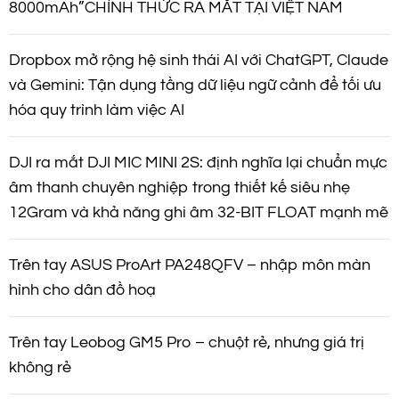
8000mAh”CHÍNH THỨC RA MẮT TẠI VIỆT NAM
Dropbox mở rộng hệ sinh thái AI với ChatGPT, Claude
và Gemini: Tận dụng tầng dữ liệu ngữ cảnh để tối ưu
hóa quy trình làm việc AI
DJI ra mắt DJI MIC MINI 2S: định nghĩa lại chuẩn mực
âm thanh chuyên nghiệp trong thiết kế siêu nhẹ
12Gram và khả năng ghi âm 32-BIT FLOAT mạnh mẽ
Trên tay ASUS ProArt PA248QFV – nhập môn màn
hình cho dân đồ hoạ
Trên tay Leobog GM5 Pro – chuột rẻ, nhưng giá trị
không rẻ