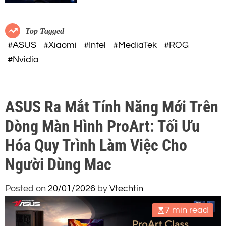
c
o
o
r
m
m
Top Tagged
o
#ASUS
#Xiaomi
#Intel
#MediaTek
#ROG
d
#Nvidia
e
ASUS Ra Mắt Tính Năng Mới Trên
Dòng Màn Hình ProArt: Tối Ưu
Hóa Quy Trình Làm Việc Cho
Người Dùng Mac
Posted on
20/01/2026
by
Vtechtin
7 min read