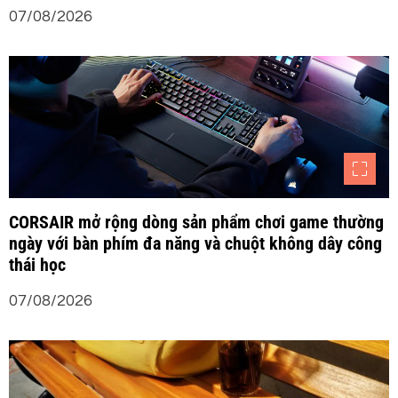
07/08/2026
i
v
i
ế
t
CORSAIR mở rộng dòng sản phẩm chơi game thường
ngày với bàn phím đa năng và chuột không dây công
thái học
07/08/2026