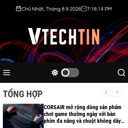
S
Chủ Nhật, Tháng 8 9 2026
7
:
18
:
15
PM
k
i
p
t
o
c
v
o
t
n
e
M
S
S
t
e
w
e
c
e
n
i
a
h
TỔNG HỢP
n
u
t
r
t
t
c
c
i
CORSAIR mở rộng dòng sản phẩm
h
h
c
chơi game thường ngày với bàn
n
o
phím đa năng và chuột không dây
.
l
công thái học