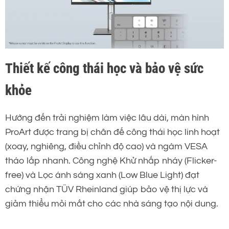
Thiết kế công thái học và bảo vệ sức
khỏe
Hướng đến trải nghiệm làm việc lâu dài, màn hình
ProArt được trang bị chân đế công thái học linh hoạt
(xoay, nghiêng, điều chỉnh độ cao) và ngàm VESA
tháo lắp nhanh. Công nghệ Khử nhấp nháy (Flicker-
free) và Lọc ánh sáng xanh (Low Blue Light) đạt
chứng nhận TÜV Rheinland giúp bảo vệ thị lực và
giảm thiểu mỏi mắt cho các nhà sáng tạo nội dung.