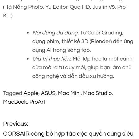
(Hà Nắng Photo, Yu Editor, Quạ HD, Justin Võ, Pro-
K…).
Nội dung đa dạng:
Từ Color Grading,
dựng phim, thiết kế 3D (Blender) đến ứng
dụng AI trong sáng tạo.
Giá trị thực tiễn:
Mỗi lớp học là một cánh
cửa mở ra tư duy mới, giúp bạn làm chủ
công nghệ và dẫn đầu xu hướng.
Tagged
Apple
,
ASUS
,
Mac Mini
,
Mac Studio
,
MacBook
,
ProArt
Đ
Previous:
CORSAIR công bố hợp tác độc quyền cùng siêu