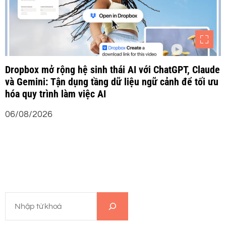
Dropbox mở rộng hệ sinh thái AI với ChatGPT, Claude
và Gemini: Tận dụng tầng dữ liệu ngữ cảnh để tối ưu
hóa quy trình làm việc AI
06/08/2026
T
ì
m