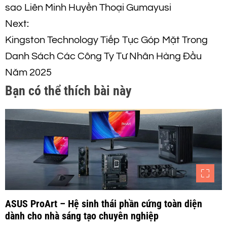
i
sao Liên Minh Huyền Thoại Gumayusi
ề
Next:
Kingston Technology Tiếp Tục Góp Mặt Trong
u
Danh Sách Các Công Ty Tư Nhân Hàng Đầu
h
Năm 2025
Bạn có thể thích bài này
ư
ớ
n
g
b
ASUS ProArt – Hệ sinh thái phần cứng toàn diện
dành cho nhà sáng tạo chuyên nghiệp
à