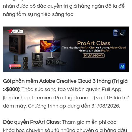
nhận được bộ đặc quyền trị giá hàng ngàn đô la để
nâng tầm sự nghiệp sáng tạo:
Gói phần mềm Adobe Creative Cloud 3 tháng (Trị giá
>$800):
Thỏa sức sáng tạo với bản quyền Full App
(Photoshop, Premiere Pro, Lightroom…) và 1TB lưu trữ
đám mây. Chương trình áp dụng đến 31/08/2026.
Đặc quyền ProArt Class:
Tham gia miễn phí các
khóa học chuyên sâu từ những chuyên gia hàng đầu