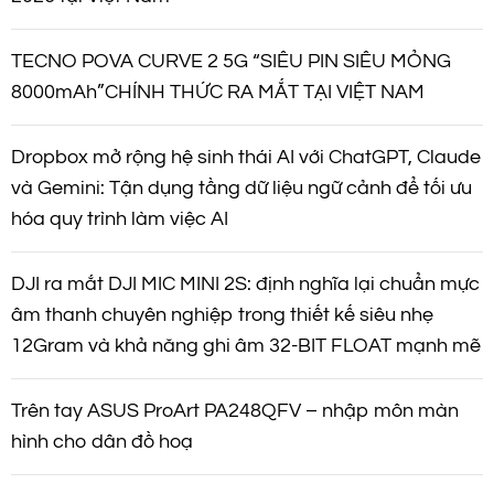
TECNO POVA CURVE 2 5G “SIÊU PIN SIÊU MỎNG
8000mAh”CHÍNH THỨC RA MẮT TẠI VIỆT NAM
Dropbox mở rộng hệ sinh thái AI với ChatGPT, Claude
và Gemini: Tận dụng tầng dữ liệu ngữ cảnh để tối ưu
hóa quy trình làm việc AI
DJI ra mắt DJI MIC MINI 2S: định nghĩa lại chuẩn mực
âm thanh chuyên nghiệp trong thiết kế siêu nhẹ
12Gram và khả năng ghi âm 32-BIT FLOAT mạnh mẽ
Trên tay ASUS ProArt PA248QFV – nhập môn màn
hình cho dân đồ hoạ