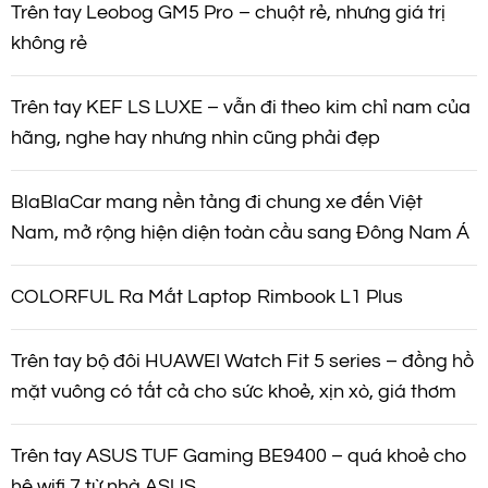
Trên tay Leobog GM5 Pro – chuột rẻ, nhưng giá trị
không rẻ
Trên tay KEF LS LUXE – vẫn đi theo kim chỉ nam của
hãng, nghe hay nhưng nhìn cũng phải đẹp
BlaBlaCar mang nền tảng đi chung xe đến Việt
Nam, mở rộng hiện diện toàn cầu sang Đông Nam Á
COLORFUL Ra Mắt Laptop Rimbook L1 Plus
Trên tay bộ đôi HUAWEI Watch Fit 5 series – đồng hồ
mặt vuông có tất cả cho sức khoẻ, xịn xò, giá thơm
Trên tay ASUS TUF Gaming BE9400 – quá khoẻ cho
hệ wifi 7 từ nhà ASUS