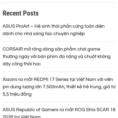
k
Recent Posts
i
ế
m
ASUS ProArt – Hệ sinh thái phần cứng toàn diện
dành cho nhà sáng tạo chuyên nghiệp
CORSAIR mở rộng dòng sản phẩm chơi game
thường ngày với bàn phím đa năng và chuột không
dây công thái học
Xiaomi ra mắt REDMI 17 Series tại Việt Nam với viên
pin dung lượng lớn 7.500mAh, thiết kế trẻ trung, giá từ
5,5 triệu đồng
ASUS Republic of Gamers ra mắt ROG Strix SCAR 18
2026 tại Việt Nam