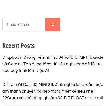
h
â
T
n
ì
m
t
k
Recent Posts
i
r
ế
m
Dropbox mở rộng hệ sinh thái AI với ChatGPT, Claude
a
và Gemini: Tận dụng tầng dữ liệu ngữ cảnh để tối ưu
hóa quy trình làm việc AI
n
g
DJI ra mắt DJI MIC MINI 2S: định nghĩa lại chuẩn mực
âm thanh chuyên nghiệp trong thiết kế siêu nhẹ
b
12Gram và khả năng ghi âm 32-BIT FLOAT mạnh mẽ