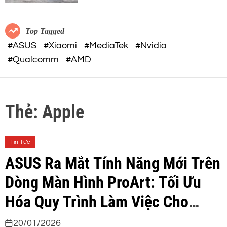
c
o
32-BIT FLOAT mạnh mẽ
o
r
m
m
Top Tagged
o
#ASUS
#Xiaomi
#MediaTek
#Nvidia
d
#Qualcomm
#AMD
e
Thẻ:
Apple
Tin Tức
ASUS Ra Mắt Tính Năng Mới Trên
Dòng Màn Hình ProArt: Tối Ưu
Hóa Quy Trình Làm Việc Cho
Người Dùng Mac
20/01/2026