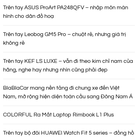
à
Trên tay ASUS ProArt PA248QFV – nhập môn màn
i
hình cho dân đồ hoạ
v
Trên tay Leobog GM5 Pro – chuột rẻ, nhưng giá trị
i
không rẻ
ế
Trên tay KEF LS LUXE – vẫn đi theo kim chỉ nam của
hãng, nghe hay nhưng nhìn cũng phải đẹp
t
BlaBlaCar mang nền tảng đi chung xe đến Việt
Nam, mở rộng hiện diện toàn cầu sang Đông Nam Á
COLORFUL Ra Mắt Laptop Rimbook L1 Plus
Trên tay bộ đôi HUAWEI Watch Fit 5 series – đồng hồ