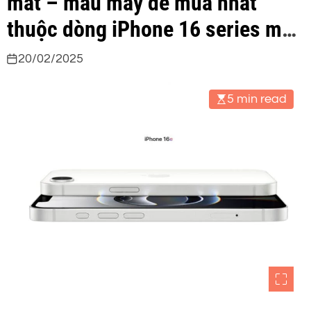
mắt – mẫu máy dễ mua nhất
thuộc dòng iPhone 16 series mới
nhất của Apple
20/02/2025
5 min read