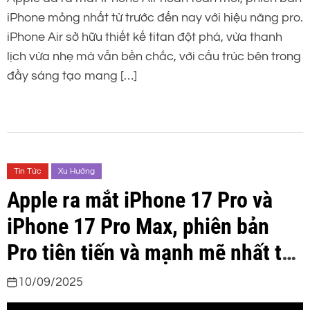
iPhone mỏng nhất từ trước đến nay với hiệu năng pro.
iPhone Air sở hữu thiết kế titan đột phá, vừa thanh
lịch vừa nhẹ mà vẫn bền chắc, với cấu trúc bên trong
đầy sáng tạo mang […]
Tin Tức
Xu Hướng
Apple ra mắt iPhone 17 Pro và
iPhone 17 Pro Max, phiên bản
Pro tiên tiến và mạnh mẽ nhất từ
trước đến nay
10/09/2025