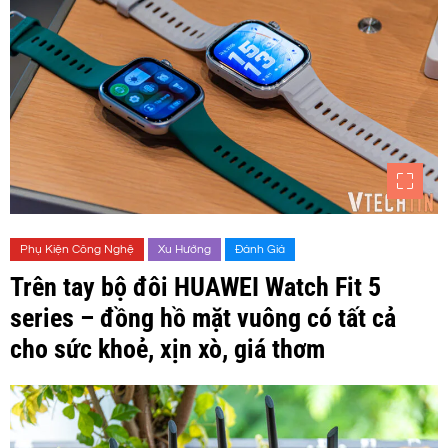
Phụ Kiện Công Nghệ
Xu Hướng
Đánh Giá
Trên tay bộ đôi HUAWEI Watch Fit 5
series – đồng hồ mặt vuông có tất cả
cho sức khoẻ, xịn xò, giá thơm