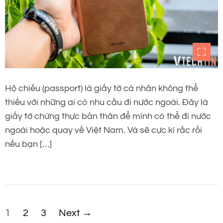
Hộ chiếu (passport) là giấy tờ cá nhân không thể
thiếu với những ai có nhu cầu đi nước ngoài. Đây là
giấy tờ chứng thực bản thân để mình có thể đi nước
ngoài hoặc quay về Việt Nam. Và sẽ cực kì rắc rối
nếu bạn […]
P
1
2
3
Next
→