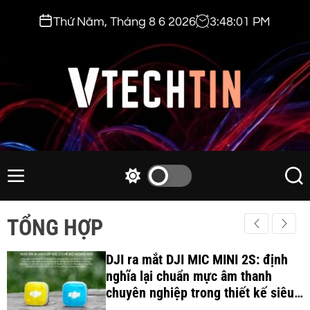
S
Thứ Năm, Tháng 8 6 2026
3
:
48
:
03
PM
k
i
p
t
o
c
v
o
t
n
e
M
S
S
t
e
w
e
c
e
n
i
a
h
TỔNG HỢP
n
u
t
r
t
t
c
c
i
DJI ra mắt DJI MIC MINI 2S: định
h
h
c
nghĩa lại chuẩn mực âm thanh
n
o
chuyên nghiệp trong thiết kế siêu
.
l
nhẹ 12Gram và khả năng ghi âm