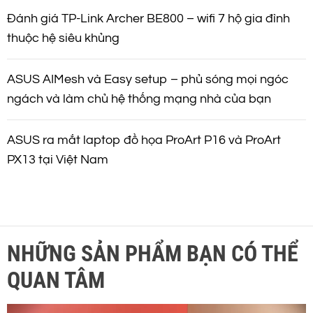
Đánh giá TP-Link Archer BE800 – wifi 7 hộ gia đình
thuộc hệ siêu khủng
ASUS AIMesh và Easy setup – phủ sóng mọi ngóc
ngách và làm chủ hệ thống mạng nhà của bạn
ASUS ra mắt laptop đồ họa ProArt P16 và ProArt
PX13 tại Việt Nam
NHỮNG SẢN PHẨM BẠN CÓ THỂ
QUAN TÂM