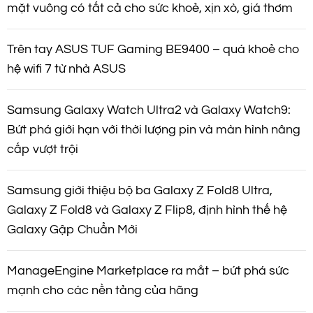
mặt vuông có tất cả cho sức khoẻ, xịn xò, giá thơm
Trên tay ASUS TUF Gaming BE9400 – quá khoẻ cho
hệ wifi 7 từ nhà ASUS
Samsung Galaxy Watch Ultra2 và Galaxy Watch9:
Bứt phá giới hạn với thời lượng pin và màn hình nâng
cấp vượt trội
Samsung giới thiệu bộ ba Galaxy Z Fold8 Ultra,
Galaxy Z Fold8 và Galaxy Z Flip8, định hình thế hệ
Galaxy Gập Chuẩn Mới
ManageEngine Marketplace ra mắt – bứt phá sức
mạnh cho các nền tảng của hãng