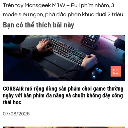
Trên tay Monsgeek M1W – Full phím nhôm, 3
u
mode siêu ngon, phá đảo phân khúc dưới 2 triệu
h
Bạn có thể thích bài này
ư
ớ
n
g
CORSAIR mở rộng dòng sản phẩm chơi game thường
b
ngày với bàn phím đa năng và chuột không dây công
thái học
à
07/08/2026
i