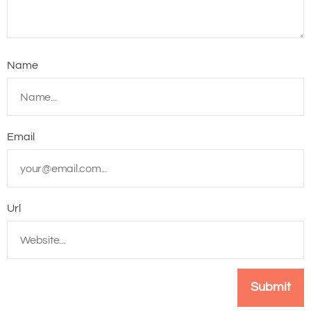
Name
Email
Url