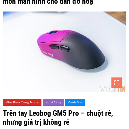
môn màn hình cho dân đồ hoạ
Phụ Kiện Công Nghệ
Xu Hướng
Đánh Giá
Trên tay Leobog GM5 Pro – chuột rẻ,
nhưng giá trị không rẻ