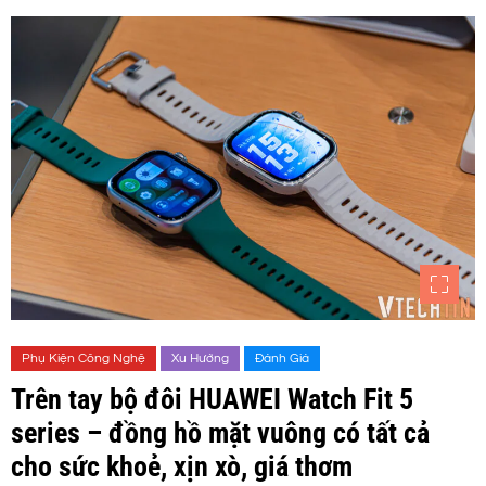
Phụ Kiện Công Nghệ
Xu Hướng
Đánh Giá
Trên tay bộ đôi HUAWEI Watch Fit 5
series – đồng hồ mặt vuông có tất cả
cho sức khoẻ, xịn xò, giá thơm