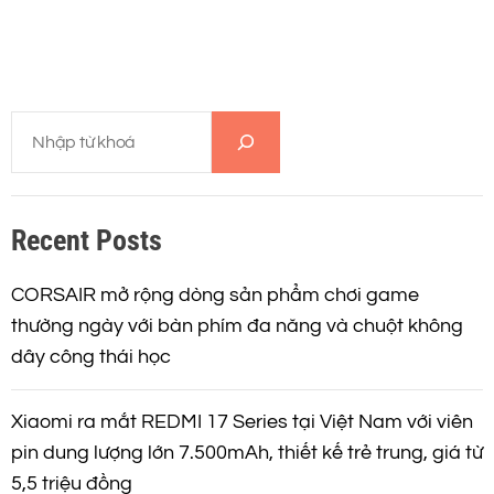
T
ì
m
k
Recent Posts
i
ế
m
CORSAIR mở rộng dòng sản phẩm chơi game
thường ngày với bàn phím đa năng và chuột không
dây công thái học
Xiaomi ra mắt REDMI 17 Series tại Việt Nam với viên
pin dung lượng lớn 7.500mAh, thiết kế trẻ trung, giá từ
5,5 triệu đồng