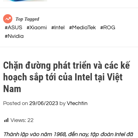
c
o
o
r
m
m
Top Tagged
o
#ASUS
#Xiaomi
#Intel
#MediaTek
#ROG
d
#Nvidia
e
Chặn đường phát triển và các kế
hoạch sắp tới của Intel tại Việt
Nam
Posted on
29/06/2023
by
Vtechtin
Views:
22
Thành lập vào năm 1968, đến nay, tập đoàn Intel đã