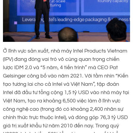
Ở lĩnh vực sản xuất, nhà máy Intel Products Vietnam
(IPV) đang đóng vai trò vô cùng quan trọng chiến
lược IDM 2.0 và “5 năm, 4 tiến trình” mà CEO Pat
Gelsinger công bố vào năm 2021. Với tầm nhìn “Kiến
tạo tương lai cho cả Intel và Việt Nam”, tập đoàn
Intel đã đầu tư tổng cộng 1,5 tỷ USD vào nhà máy tại
Việt Nam, tạo ra khoảng 6,500 việc làm ở lĩnh vực
công nghệ cao (trong đó có khoảng 2,400 nhân sự
chính thức trực thuộc Intel), và đóng góp 76,3 tỷ USD
giá trị xuất khẩu từ năm 2010 đến nay. Trong quý