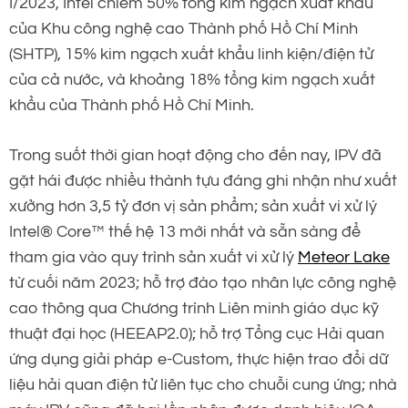
I/2023, Intel chiếm 50% tổng kim ngạch xuất khẩu
của Khu công nghệ cao Thành phố Hồ Chí Minh
(SHTP), 15% kim ngạch xuất khẩu linh kiện/điện tử
của cả nước, và khoảng 18% tổng kim ngạch xuất
khẩu của Thành phố Hồ Chí Minh.
Trong suốt thời gian hoạt động cho đến nay, IPV đã
gặt hái được nhiều thành tựu đáng ghi nhận như xuất
xưởng hơn 3,5 tỷ đơn vị sản phẩm; sản xuất vi xử lý
Intel® Core™ thế hệ 13 mới nhất và sẵn sàng để
tham gia vào quy trình sản xuất vi xử lý
Meteor Lake
từ cuối năm 2023; hỗ trợ đào tạo nhân lực công nghệ
cao thông qua Chương trình Liên minh giáo dục kỹ
thuật đại học (HEEAP2.0); hỗ trợ Tổng cục Hải quan
ứng dụng giải pháp e-Custom, thực hiện trao đổi dữ
liệu hải quan điện tử liên tục cho chuỗi cung ứng; nhà