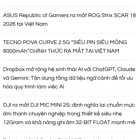
ASUS Republic of Gamers ra mắt ROG Strix SCAR 18
2026 tại Việt Nam
TECNO POVA CURVE 2 5G “SIÊU PIN SIÊU MỎNG
8000mAh”CHÍNH THỨC RA MẮT TẠI VIỆT NAM
Dropbox mở rộng hệ sinh thái AI với ChatGPT, Claude
và Gemini: Tận dụng tầng dữ liệu ngữ cảnh để tối ưu
hóa quy trình làm việc AI
DJI ra mắt DJI MIC MINI 2S: định nghĩa lại chuẩn mực
âm thanh chuyên nghiệp trong thiết kế siêu nhẹ
12Gram và khả năng ghi âm 32-BIT FLOAT mạnh mẽ