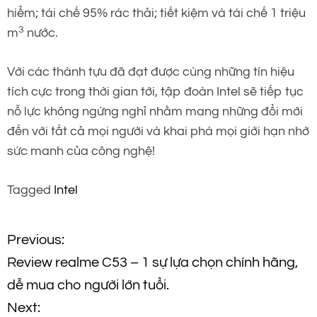
hiểm; tái chế 95% rác thải; tiết kiệm và tái chế 1 triệu
3
m
nước.
Với các thành tựu đã đạt được cùng những tín hiệu
tích cực trong thời gian tới, tập đoàn Intel sẽ tiếp tục
nỗ lực không ngừng nghỉ nhằm mang những đổi mới
đến với tất cả mọi người và khai phá mọi giới hạn nhờ
sức manh của công nghệ!
Tagged
Intel
Đ
Previous:
Review realme C53 – 1 sự lựa chọn chính hãng,
i
dễ mua cho người lớn tuổi.
ề
Next: