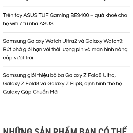
Trên tay ASUS TUF Gaming BE9400 – quá khoẻ cho
hệ wifi 7 từ nhà ASUS
Samsung Galaxy Watch Ultra2 và Galaxy Watch9:
Bứt phá giới hạn với thời lượng pin và màn hình nâng
cấp vượt trội
Samsung giới thiệu bộ ba Galaxy Z Fold8 Ultra,
Galaxy Z Fold8 và Galaxy Z Flip8, định hình thế hệ
Galaxy Gập Chuẩn Mới
NHỮNG SẢN PHẨM BẠN CÓ THỂ