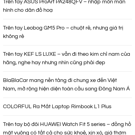
Trên tay ASUS ProArt PA248QFV – nhập môn màn
hình cho dân đồ hoạ
Trên tay Leobog GM5 Pro – chuột rẻ, nhưng giá trị
không rẻ
Trên tay KEF LS LUXE – vẫn đi theo kim chỉ nam của
hãng, nghe hay nhưng nhìn cũng phải đẹp
BlaBlaCar mang nền tảng đi chung xe đến Việt
Nam, mở rộng hiện diện toàn cầu sang Đông Nam Á
COLORFUL Ra Mắt Laptop Rimbook L1 Plus
Trên tay bộ đôi HUAWEI Watch Fit 5 series – đồng hồ
mặt vuông có tất cả cho sức khoẻ, xịn xò, giá thơm