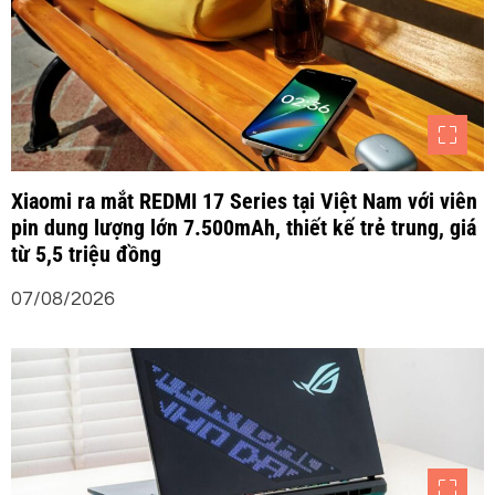
v
i
ế
t
Xiaomi ra mắt REDMI 17 Series tại Việt Nam với viên
pin dung lượng lớn 7.500mAh, thiết kế trẻ trung, giá
từ 5,5 triệu đồng
07/08/2026