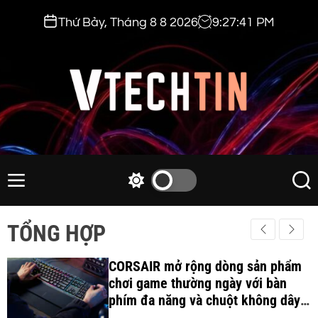
S
Thứ Bảy, Tháng 8 8 2026
9
:
27
:
42
PM
k
i
p
t
o
c
v
o
t
n
e
M
S
S
t
e
w
e
c
e
n
i
a
h
TỔNG HỢP
n
u
t
r
t
t
c
c
i
CORSAIR mở rộng dòng sản phẩm
h
h
c
chơi game thường ngày với bàn
n
o
phím đa năng và chuột không dây
.
l
công thái học