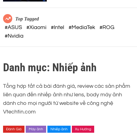
c
o
o
r
m
m
Top Tagged
o
#ASUS
#Xiaomi
#Intel
#MediaTek
#ROG
d
#Nvidia
e
Danh mục:
Nhiếp ảnh
Tổng hợp tất cả bài đánh giá, review các sản phẩm
liên quan đến nhiếp ảnh như lens, body máy ảnh
dành cho mọi người từ website về công nghệ
Vtechtin.com
Đánh Giá
Máy ảnh
Nhiếp ảnh
Xu Hướng