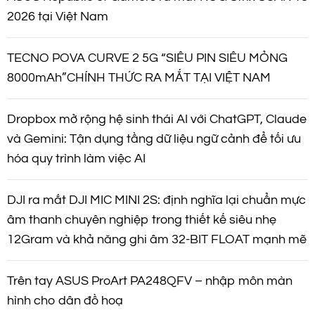
i
2026 tại Việt Nam
ế
TECNO POVA CURVE 2 5G “SIÊU PIN SIÊU MỎNG
8000mAh”CHÍNH THỨC RA MẮT TẠI VIỆT NAM
t
Dropbox mở rộng hệ sinh thái AI với ChatGPT, Claude
và Gemini: Tận dụng tầng dữ liệu ngữ cảnh để tối ưu
hóa quy trình làm việc AI
DJI ra mắt DJI MIC MINI 2S: định nghĩa lại chuẩn mực
âm thanh chuyên nghiệp trong thiết kế siêu nhẹ
12Gram và khả năng ghi âm 32-BIT FLOAT mạnh mẽ
Trên tay ASUS ProArt PA248QFV – nhập môn màn
hình cho dân đồ hoạ