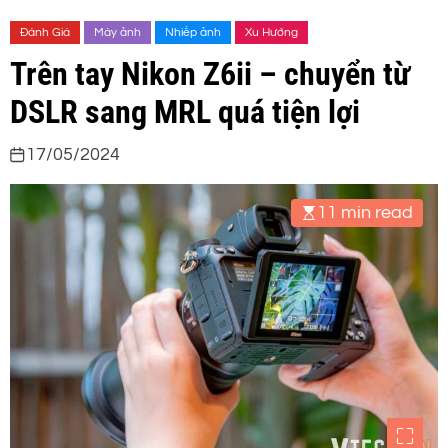
Đánh Giá
Máy ảnh
Nhiếp ảnh
Xu Hướng
Trên tay Nikon Z6ii – chuyển từ
DSLR sang MRL quá tiện lợi
17/05/2024
11 min read