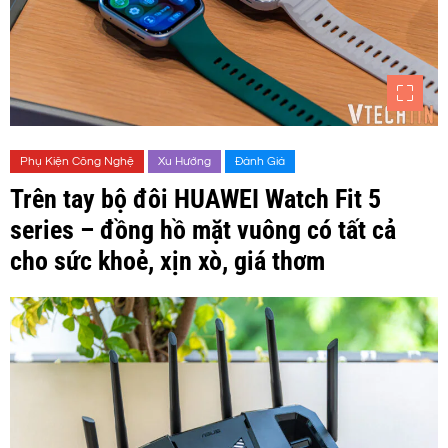
Phụ Kiện Công Nghệ
Xu Hướng
Đánh Giá
Trên tay bộ đôi HUAWEI Watch Fit 5
series – đồng hồ mặt vuông có tất cả
cho sức khoẻ, xịn xò, giá thơm