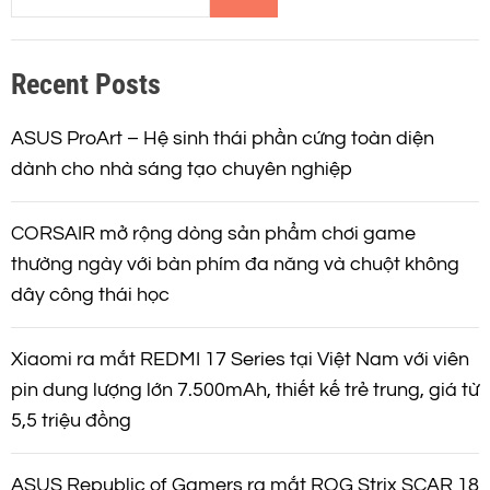
m
t
k
Recent Posts
i
r
ế
m
ASUS ProArt – Hệ sinh thái phần cứng toàn diện
a
dành cho nhà sáng tạo chuyên nghiệp
n
CORSAIR mở rộng dòng sản phẩm chơi game
g
thường ngày với bàn phím đa năng và chuột không
dây công thái học
b
à
Xiaomi ra mắt REDMI 17 Series tại Việt Nam với viên
pin dung lượng lớn 7.500mAh, thiết kế trẻ trung, giá từ
i
5,5 triệu đồng
v
ASUS Republic of Gamers ra mắt ROG Strix SCAR 18