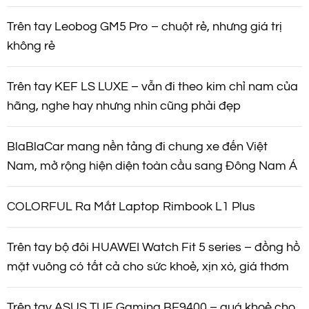
Trên tay Leobog GM5 Pro – chuột rẻ, nhưng giá trị
không rẻ
Trên tay KEF LS LUXE – vẫn đi theo kim chỉ nam của
hãng, nghe hay nhưng nhìn cũng phải đẹp
BlaBlaCar mang nền tảng đi chung xe đến Việt
Nam, mở rộng hiện diện toàn cầu sang Đông Nam Á
COLORFUL Ra Mắt Laptop Rimbook L1 Plus
Trên tay bộ đôi HUAWEI Watch Fit 5 series – đồng hồ
mặt vuông có tất cả cho sức khoẻ, xịn xò, giá thơm
Trên tay ASUS TUF Gaming BE9400 – quá khoẻ cho