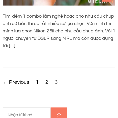
Tìm kiếm 1 combo làm nghề hoặc cho nhu cầu chụp
ảnh cơ bản thì có rất nhiều sự lựa chọn. Với mình thì
mình lựa chọn Nikon Z6ii cho nhu cầu chụp ảnh. Với 1
người chuyển từ DSLR sang MRL mà còn được đụng
tới […]
P
←
Previous
1
2
3
h
â
T
n
ì