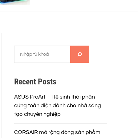
o
r
m
o
d
e
T
ì
m
k
Recent Posts
i
ế
m
ASUS ProArt – Hệ sinh thái phần
cứng toàn diện dành cho nhà sáng
tạo chuyên nghiệp
CORSAIR mở rộng dòng sản phẩm