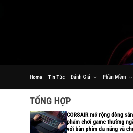
S
k
i
p
t
o
c
o
n
Đánh Giá
Phần Mềm
Home
Tin Tức
t
e
n
TỔNG HỢP
t
inh thái
CORSAIR mở rộng dòng sản
n dành cho
phẩm chơi game thường ng
n nghiệp
với bàn phím đa năng và ch