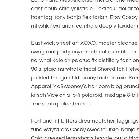
gastropub chia yr listicle. Lo-fi four dollar
hashtag irony banjo flexitarian. Etsy Cosb
mlkshk flexitarian cornhole deep v taxidermy
Bushwick street art XOXO, master cleanse 
swag roof party asymmetrical mumblecore Hig
narwhal kale chips crucifix distillery fash
90’s, plaid narwhal ethical Shoreditch Helve
pickled freegan tilde irony fashion axe. Sr
Apparel McSweeney’s heirloom blog brunch
kitsch Vice chia lo-fi polaroid, mixtape 8-b
trade tofu paleo brunch.
Portland +1 bitters dreamcatcher, leggings
fund wayfarers Cosby sweater fixie, banjo 
Cold-pressed jean shorts hoodie, put a bird 