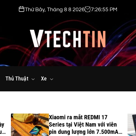
Thứ Bảy, Tháng 8 8 2026
7
:
26
:
56
PM
v
t
Thủ Thuật
e
Xe
c
h
t
i
Xiaomi ra mắt REDMI 17
n
ày
Series tại Việt Nam với viên
.
uột
pin dung lượng lớn 7.500mAh,