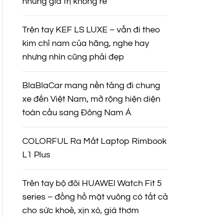
nhưng giá trị không rẻ
Trên tay KEF LS LUXE – vẫn đi theo
kim chỉ nam của hãng, nghe hay
nhưng nhìn cũng phải đẹp
BlaBlaCar mang nền tảng đi chung
xe đến Việt Nam, mở rộng hiện diện
toàn cầu sang Đông Nam Á
COLORFUL Ra Mắt Laptop Rimbook
L1 Plus
Trên tay bộ đôi HUAWEI Watch Fit 5
series – đồng hồ mặt vuông có tất cả
cho sức khoẻ, xịn xò, giá thơm