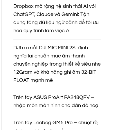
Dropbox mở rộng hệ sinh thái AI với
ChatGPT, Claude và Gemini: Tận
dụng tầng dữ liệu ngữ cảnh để tối ưu
hóa quy trình làm việc AI
DJI ra mắt DJI MIC MINI 2S: định
nghĩa lại chuẩn mực âm thanh
chuyên nghiệp trong thiết kế siêu nhẹ
12Gram và khả năng ghi âm 32-BIT
FLOAT mạnh mẽ
Trên tay ASUS ProArt PA248QFV –
nhập môn màn hình cho dân đồ hoạ
Trên tay Leobog GM5 Pro – chuột rẻ,