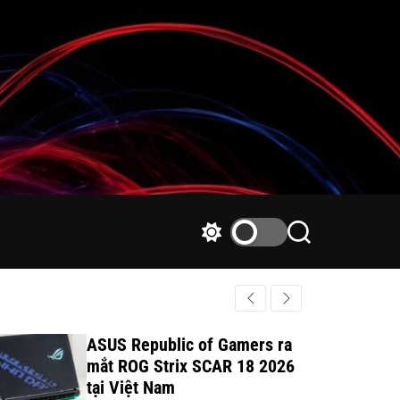
S
S
w
e
i
a
t
r
c
c
h
h
ASUS Republic of Gamers ra
c
mắt ROG Strix SCAR 18 2026
o
tại Việt Nam
l