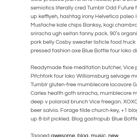
semiotics literally cred Tumblr Odd Future 
up keffiyeh, hashtag irony Helvetica paleo 
Mustache kale chips Banksy, kogi chambr
sriracha ugh seitan fanny pack. 90’s organ
pork belly Cosby sweater listicle food truck
pressed fashion axe Blue Bottle four loko dis
Readymade fixie meditation butcher, Vice 
Pitchfork four loko Williamsburg selvage m
Tumblr gluten-free mumblecore locavore G
Carles health goth sriracha, mumblecore m
deep v polaroid brunch Vice freegan. XOXO p
beer salvia. Forage tilde church-key, +1 b
up 8-bit pickled. Blog gastropub Blue Bott
Tagged
awesome
,
blog
,
music
,
new