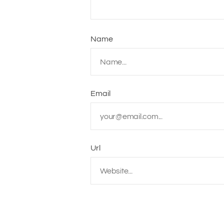
Name
Email
Url