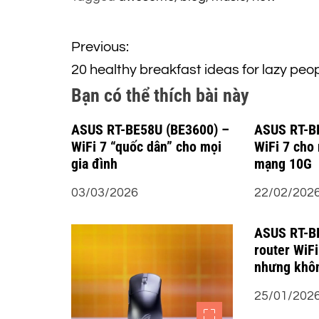
Đ
Previous:
20 healthy breakfast ideas for lazy peo
i
Bạn có thể thích bài này
ề
ASUS RT-BE58U (BE3600) –
ASUS RT-B
WiFi 7 “quốc dân” cho mọi
WiFi 7 cho
u
gia đình
mạng 10G
h
03/03/2026
22/02/202
ư
ASUS RT-B
router WiFi
ớ
nhưng khôn
n
25/01/202