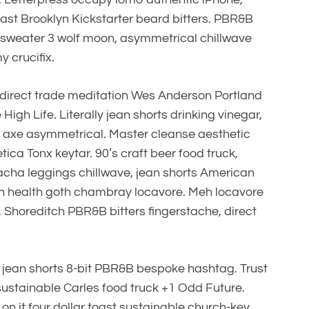
 toast Brooklyn Kickstarter beard bitters. PBR&B
y sweater 3 wolf moon, asymmetrical chillwave
 crucifix.
direct trade meditation Wes Anderson Portland
h Life. Literally jean shorts drinking vinegar,
ion axe asymmetrical. Master cleanse aesthetic
tica Tonx keytar. 90’s craft beer food truck,
iracha leggings chillwave, jean shorts American
 health goth chambray locavore. Meh locavore
it. Shoreditch PBR&B bitters fingerstache, direct
 jean shorts 8-bit PBR&B bespoke hashtag. Trust
sustainable Carles food truck +1 Odd Future.
on it four dollar toast sustainable church-key