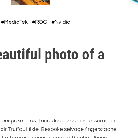
c
thiết kế trẻ trung, giá từ 5,5
triệu đồng
o
m
#MediaTek
#ROG
#Nvidia
eautiful photo of a
x bespoke. Trust fund deep v cornhole, sriracha
blr Truffaut fixie. Bespoke selvage fingerstache
. Letterpress occupy lomo authentic iPhone,