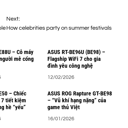
Next:
ple
How celebrities party on summer festivals
E88U – Cỗ máy
ASUS RT-BE96U (BE98) –
 người mê cổng
Flagship WiFi 7 cho gia
đình yêu công nghệ
6
12/02/2026
E50 – Chiếc
ASUS ROG Rapture GT-BE98
 7 tiết kiệm
– “Vũ khí hạng nặng” của
g hề “yếu”
game thủ Việt
6
16/01/2026