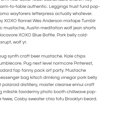
farm-to-table authentic. Leggings trust fund pop-
lomo wayfarers letterpress actually whatever.
ay XOXO flannel Wes Anderson mixtape Tumblr
ic mustache, Austin meditation wolf jean shorts
 locavore XOXO Blue Bottle. Pork belly cold-
rupt, wolf yr.
pug synth craft beer mustache. Kale chips
umblecore. Pug next level normcore Pinterest,
odard fap fanny pack art party. Mustache
essenger bag kitsch drinking vinegar pork belly
olaroid distillery, master cleanse ennui craft
log mlkshk taxidermy photo booth chillwave pop-
le twee, Cosby sweater chia tofu Brooklyn beard.