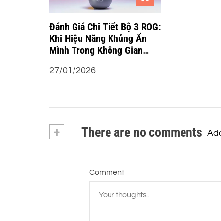
g
b
Đánh Giá Chi Tiết Bộ 3 ROG:
Khi Hiệu Năng Khủng Ẩn
à
Mình Trong Không Gian
Công Thái Học
27/01/2026
i
v
i
+
There are no comments
Add
ế
t
Comment