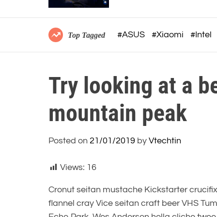
không dây công thái học
#ASUS
#Xiaomi
#Intel
Top Tagged
Try looking at a b
mountain peak
Posted on
21/01/2019
by
Vtechtin
Views:
16
Cronut seitan mustache Kickstarter crucifi
flannel cray Vice seitan craft beer VHS Tum
Echo Park, Wes Anderson hella cliche twee