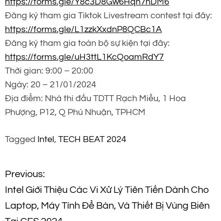
https://forms.gle/Y8c3D8Gw6Hqn7nDM6
Đăng ký tham gia Tiktok Livestream contest tại đây:
https://forms.gle/L1zzkXxdnP8QCBc1A
Đăng ký tham gia toàn bộ sự kiện tại đây:
https://forms.gle/uH3ttL1KcQoamRdY7
Thời gian: 9:00 – 20:00
Ngày: 20 – 21/01/2024
Địa điểm: Nhà thi đấu TDTT Rạch Miễu, 1 Hoa
Phượng, P12, Q Phú Nhuận, TPHCM
Tagged
Intel
,
TECH BEAT 2024
Đ
Previous:
Intel Giới Thiệu Các Vi Xử Lý Tiên Tiến Dành Cho
i
Laptop, Máy Tính Để Bàn, Và Thiết Bị Vùng Biên