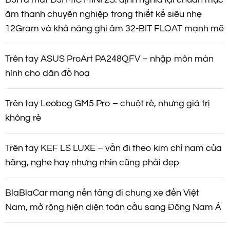
âm thanh chuyên nghiệp trong thiết kế siêu nhẹ
12Gram và khả năng ghi âm 32-BIT FLOAT mạnh mẽ
Trên tay ASUS ProArt PA248QFV – nhập môn màn
hình cho dân đồ hoạ
Trên tay Leobog GM5 Pro – chuột rẻ, nhưng giá trị
không rẻ
Trên tay KEF LS LUXE – vẫn đi theo kim chỉ nam của
hãng, nghe hay nhưng nhìn cũng phải đẹp
BlaBlaCar mang nền tảng đi chung xe đến Việt
Nam, mở rộng hiện diện toàn cầu sang Đông Nam Á