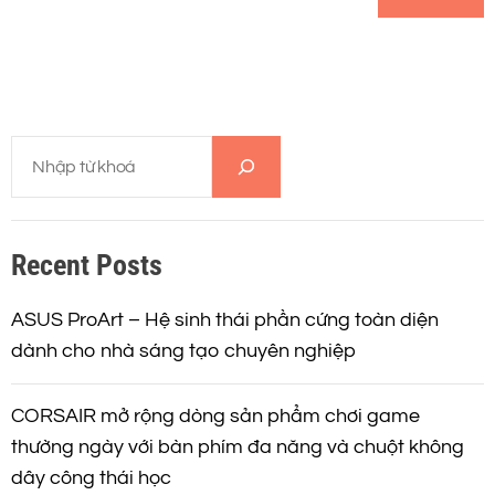
T
ì
m
k
Recent Posts
i
ế
m
ASUS ProArt – Hệ sinh thái phần cứng toàn diện
dành cho nhà sáng tạo chuyên nghiệp
CORSAIR mở rộng dòng sản phẩm chơi game
thường ngày với bàn phím đa năng và chuột không
dây công thái học