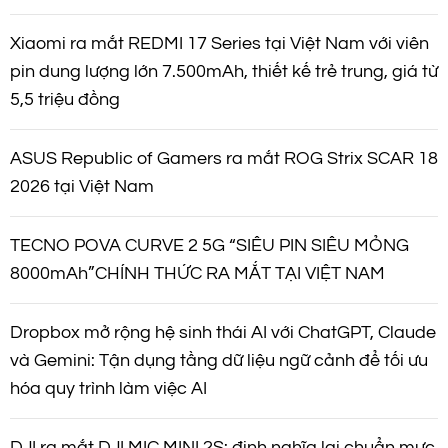
Xiaomi ra mắt REDMI 17 Series tại Việt Nam với viên
pin dung lượng lớn 7.500mAh, thiết kế trẻ trung, giá từ
5,5 triệu đồng
ASUS Republic of Gamers ra mắt ROG Strix SCAR 18
2026 tại Việt Nam
TECNO POVA CURVE 2 5G “SIÊU PIN SIÊU MỎNG
8000mAh”CHÍNH THỨC RA MẮT TẠI VIỆT NAM
Dropbox mở rộng hệ sinh thái AI với ChatGPT, Claude
và Gemini: Tận dụng tầng dữ liệu ngữ cảnh để tối ưu
hóa quy trình làm việc AI
DJI ra mắt DJI MIC MINI 2S: định nghĩa lại chuẩn mực