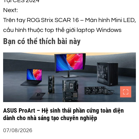
ề
Tại CES 2024
Next:
u
Trên tay ROG Strix SCAR 16 – Màn hình Mini LED,
h
cấu hình thuộc top thế giới laptop Windows
Bạn có thể thích bài này
ư
ớ
n
g
b
ASUS ProArt – Hệ sinh thái phần cứng toàn diện
dành cho nhà sáng tạo chuyên nghiệp
à
07/08/2026
i