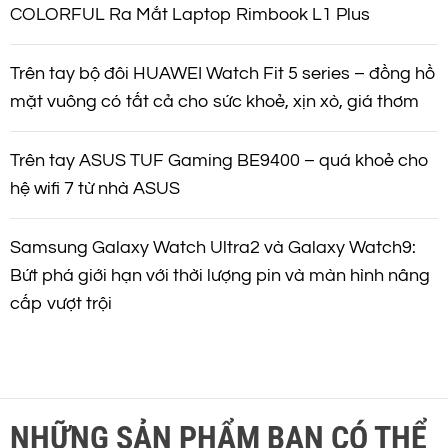
COLORFUL Ra Mắt Laptop Rimbook L1 Plus
Trên tay bộ đôi HUAWEI Watch Fit 5 series – đồng hồ
mặt vuông có tất cả cho sức khoẻ, xịn xò, giá thơm
Trên tay ASUS TUF Gaming BE9400 – quá khoẻ cho
hệ wifi 7 từ nhà ASUS
Samsung Galaxy Watch Ultra2 và Galaxy Watch9:
Bứt phá giới hạn với thời lượng pin và màn hình nâng
cấp vượt trội
NHỮNG SẢN PHẨM BẠN CÓ THỂ