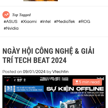
c
o
o
r
m
m
Top Tagged
o
#ASUS
#Xiaomi
#Intel
#MediaTek
#ROG
d
#Nvidia
e
NGÀY HỘI CÔNG NGHỆ & GIẢI
TRÍ TECH BEAT 2024
Posted on
09/01/2024
by
Vtechtin
5 min read