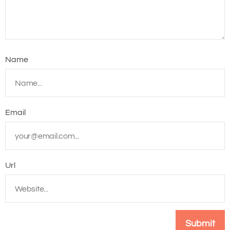
Name
Email
Url