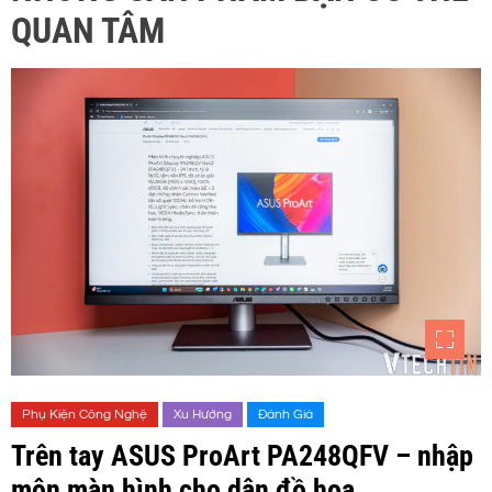
QUAN TÂM
Phụ Kiện Công Nghệ
Xu Hướng
Đánh Giá
Trên tay ASUS ProArt PA248QFV – nhập
môn màn hình cho dân đồ hoạ