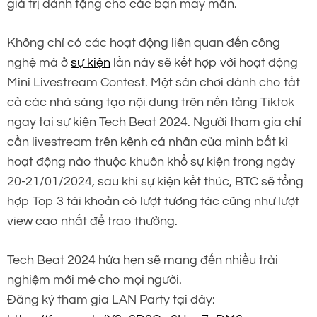
giá trị dành tặng cho các bạn may mắn.
Không chỉ có các hoạt động liên quan đến công
nghệ mà ở
sự kiện
lần này sẽ kết hợp với hoạt động
Mini Livestream Contest. Một sân chơi dành cho tất
cả các nhà sáng tạo nội dung trên nền tảng Tiktok
ngay tại sự kiện Tech Beat 2024. Người tham gia chỉ
cần livestream trên kênh cá nhân của mình bất kì
hoạt động nào thuộc khuôn khổ sự kiện trong ngày
20-21/01/2024, sau khi sự kiện kết thúc, BTC sẽ tổng
hợp Top 3 tài khoản có lượt tương tác cũng như lượt
view cao nhất để trao thưởng.
Tech Beat 2024 hứa hẹn sẽ mang đến nhiều trải
nghiệm mới mẻ cho mọi người.
Đăng ký tham gia LAN Party tại đây: