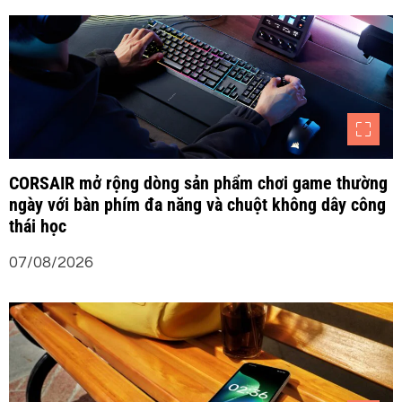
v
i
ế
t
CORSAIR mở rộng dòng sản phẩm chơi game thường
ngày với bàn phím đa năng và chuột không dây công
thái học
07/08/2026