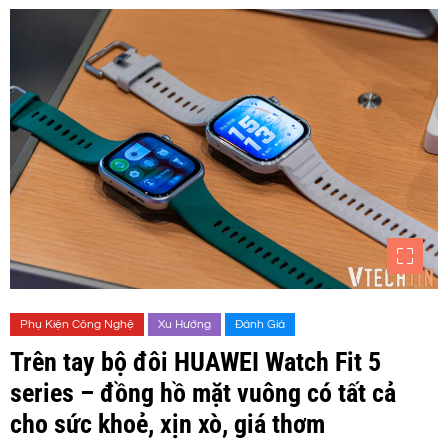
Phụ Kiện Công Nghệ
Xu Hướng
Đánh Giá
Trên tay bộ đôi HUAWEI Watch Fit 5
series – đồng hồ mặt vuông có tất cả
cho sức khoẻ, xịn xò, giá thơm