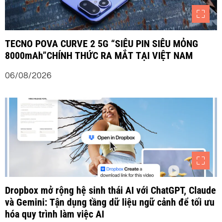
t
TECNO POVA CURVE 2 5G “SIÊU PIN SIÊU MỎNG
8000mAh”CHÍNH THỨC RA MẮT TẠI VIỆT NAM
06/08/2026
Dropbox mở rộng hệ sinh thái AI với ChatGPT, Claude
và Gemini: Tận dụng tầng dữ liệu ngữ cảnh để tối ưu
hóa quy trình làm việc AI