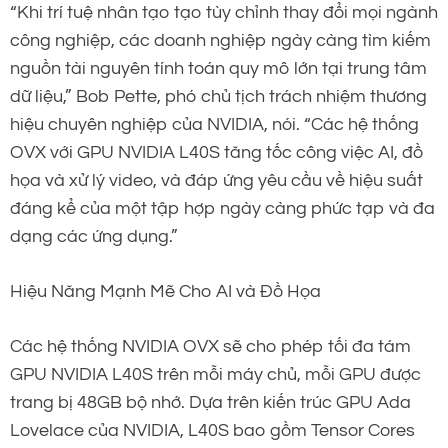
“Khi trí tuệ nhân tạo tạo tùy chỉnh thay đổi mọi ngành
công nghiệp, các doanh nghiệp ngày càng tìm kiếm
nguồn tài nguyên tính toán quy mô lớn tại trung tâm
dữ liệu,” Bob Pette, phó chủ tịch trách nhiệm thương
hiệu chuyên nghiệp của NVIDIA, nói. “Các hệ thống
OVX với GPU NVIDIA L40S tăng tốc công việc AI, đồ
họa và xử lý video, và đáp ứng yêu cầu về hiệu suất
đáng kể của một tập hợp ngày càng phức tạp và đa
dạng các ứng dụng.”
Hiệu Năng Mạnh Mẽ Cho AI và Đồ Họa
Các hệ thống NVIDIA OVX sẽ cho phép tối đa tám
GPU NVIDIA L40S trên mỗi máy chủ, mỗi GPU được
trang bị 48GB bộ nhớ. Dựa trên kiến trúc GPU Ada
Lovelace của NVIDIA, L40S bao gồm Tensor Cores