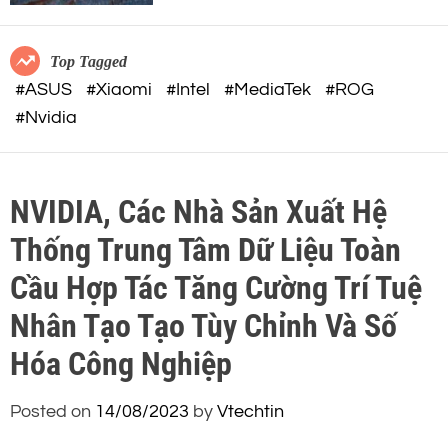
c
o
việc AI
o
r
m
m
Top Tagged
o
#ASUS
#Xiaomi
#Intel
#MediaTek
#ROG
d
#Nvidia
e
NVIDIA, Các Nhà Sản Xuất Hệ
Thống Trung Tâm Dữ Liệu Toàn
Cầu Hợp Tác Tăng Cường Trí Tuệ
Nhân Tạo Tạo Tùy Chỉnh Và Số
Hóa Công Nghiệp
Posted on
14/08/2023
by
Vtechtin