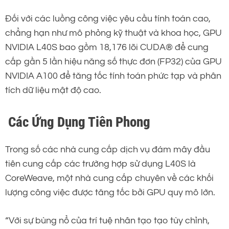
Đối với các luồng công việc yêu cầu tính toán cao,
chẳng hạn như mô phỏng kỹ thuật và khoa học, GPU
NVIDIA L40S bao gồm 18,176 lõi CUDA® để cung
cấp gần 5 lần hiệu năng số thực đơn (FP32) của GPU
NVIDIA A100 để tăng tốc tính toán phức tạp và phân
tích dữ liệu mật độ cao.
Các Ứng Dụng Tiên Phong
Trong số các nhà cung cấp dịch vụ đám mây đầu
tiên cung cấp các trường hợp sử dụng L40S là
CoreWeave, một nhà cung cấp chuyên về các khối
lượng công việc được tăng tốc bởi GPU quy mô lớn.
“Với sự bùng nổ của trí tuệ nhân tạo tạo tùy chỉnh,