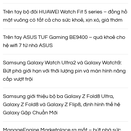
Trên tay bộ đôi HUAWEI Watch Fit 5 series – đồng hồ
mặt vuông có tất cả cho sức khoẻ, xịn xò, giá thơm
Trên tay ASUS TUF Gaming BE9400 – quá khoẻ cho
hệ wifi 7 từ nhà ASUS
Samsung Galaxy Watch Ultra2 và Galaxy Watch9:
Bứt phá giới hạn với thời lượng pin và màn hình nâng
cấp vượt trội
Samsung giới thiệu bộ ba Galaxy Z Fold8 Ultra,
Galaxy Z Fold8 và Galaxy Z Flip8, định hình thế hệ
Galaxy Gập Chuẩn Mới
ManageEngine Marketplace ra mắt – bứt phá sức