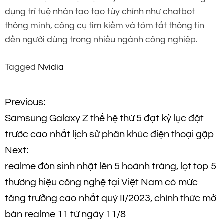
dụng trí tuệ nhân tạo tạo tùy chỉnh như chatbot
thông minh, công cụ tìm kiếm và tóm tắt thông tin
đến người dùng trong nhiều ngành công nghiệp.
Tagged
Nvidia
Đ
Previous:
Samsung Galaxy Z thế hệ thứ 5 đạt kỷ lục đặt
i
trước cao nhất lịch sử phân khúc điện thoại gập
ề
Next:
realme đón sinh nhật lên 5 hoành tráng, lọt top 5
u
thương hiệu công nghệ tại Việt Nam có mức
h
tăng trưởng cao nhất quý II/2023, chính thức mở
bán realme 11 từ ngày 11/8