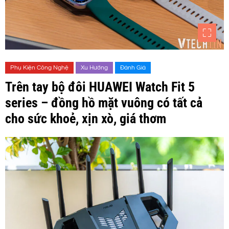
Phụ Kiện Công Nghệ
Xu Hướng
Đánh Giá
Trên tay bộ đôi HUAWEI Watch Fit 5
series – đồng hồ mặt vuông có tất cả
cho sức khoẻ, xịn xò, giá thơm