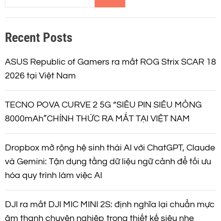
m
k
Recent Posts
i
ế
m
ASUS Republic of Gamers ra mắt ROG Strix SCAR 18
2026 tại Việt Nam
TECNO POVA CURVE 2 5G “SIÊU PIN SIÊU MỎNG
8000mAh”CHÍNH THỨC RA MẮT TẠI VIỆT NAM
Dropbox mở rộng hệ sinh thái AI với ChatGPT, Claude
và Gemini: Tận dụng tầng dữ liệu ngữ cảnh để tối ưu
hóa quy trình làm việc AI
DJI ra mắt DJI MIC MINI 2S: định nghĩa lại chuẩn mực
âm thanh chuyên nghiệp trong thiết kế siêu nhẹ