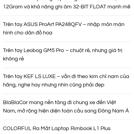
12Gram và khả năng ghi âm 32-BIT FLOAT mạnh mẽ
Trên tay ASUS ProArt PA248QFV – nhập môn màn
hình cho dân đồ hoạ
Trên tay Leobog GM5 Pro – chuột rẻ, nhưng giá trị
không rẻ
Trên tay KEF LS LUXE – vẫn đi theo kim chỉ nam của
hãng, nghe hay nhưng nhìn cũng phải đẹp
BlaBlaCar mang nền tảng đi chung xe đến Việt
Nam, mở rộng hiện diện toàn cầu sang Đông Nam Á
COLORFUL Ra Mắt Laptop Rimbook L1 Plus