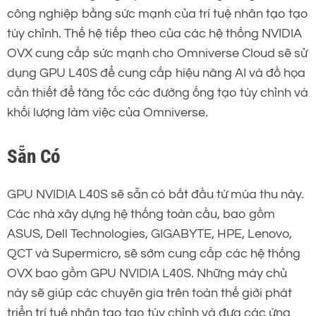
công nghiệp bằng sức mạnh của trí tuệ nhân tạo tạo
tùy chỉnh. Thế hệ tiếp theo của các hệ thống NVIDIA
OVX cung cấp sức mạnh cho Omniverse Cloud sẽ sử
dụng GPU L40S để cung cấp hiệu năng AI và đồ họa
cần thiết để tăng tốc các đường ống tạo tùy chỉnh và
khối lượng làm việc của Omniverse.
Sẵn Có
GPU NVIDIA L40S sẽ sẵn có bắt đầu từ mùa thu này.
Các nhà xây dựng hệ thống toàn cầu, bao gồm
ASUS, Dell Technologies, GIGABYTE, HPE, Lenovo,
QCT và Supermicro, sẽ sớm cung cấp các hệ thống
OVX bao gồm GPU NVIDIA L40S. Những máy chủ
này sẽ giúp các chuyên gia trên toàn thế giới phát
triển trí tuệ nhân tạo tạo tùy chỉnh và đưa các ứng