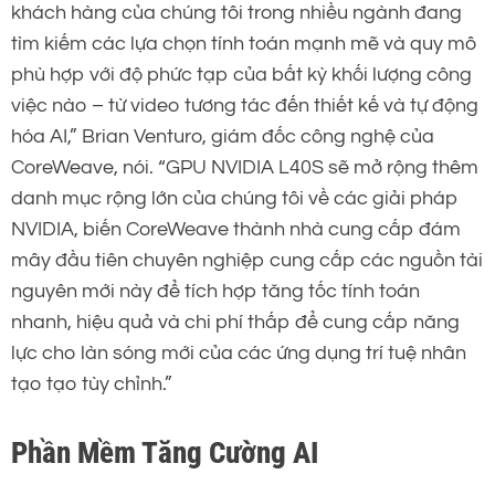
khách hàng của chúng tôi trong nhiều ngành đang
tìm kiếm các lựa chọn tính toán mạnh mẽ và quy mô
phù hợp với độ phức tạp của bất kỳ khối lượng công
việc nào – từ video tương tác đến thiết kế và tự động
hóa AI,” Brian Venturo, giám đốc công nghệ của
CoreWeave, nói. “GPU NVIDIA L40S sẽ mở rộng thêm
danh mục rộng lớn của chúng tôi về các giải pháp
NVIDIA, biến CoreWeave thành nhà cung cấp đám
mây đầu tiên chuyên nghiệp cung cấp các nguồn tài
nguyên mới này để tích hợp tăng tốc tính toán
nhanh, hiệu quả và chi phí thấp để cung cấp năng
lực cho làn sóng mới của các ứng dụng trí tuệ nhân
tạo tạo tùy chỉnh.”
Phần Mềm Tăng Cường AI