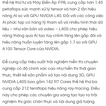
thế hệ thứ tư và Máy Biến Áp FP8, cung cấp hơn 1.45
petaflops sức mạnh xử lý tensor và hơn 2 lần hiệu
năng AI so với GPU NVIDIA L40. Đối với các công việc
AI phức tạp có hàng tỷ tham số và nhiều hình thái dữ
liệu – như văn bản và video – L40S cho phép hiệu
năng thông qua AI tạo tùy chỉnh tăng lên gấp đôi và
hiệu năng huấn luyện tăng lên gấp 1.7 so với GPU
A100 Tensor Core của NVIDIA.
Để cung cấp hiệu suất trải nghiệm hiển thị chuyên
nghiệp có độ chính xác cao như hiển thị thời gian
thực, thiết kế sản phẩm và tạo nội dung 3D, GPU
NVIDIA L40S bao gồm 142 RT Cores thế hệ thứ ba
cung cấp 212 teraflops hiệu năng ray-tracing. Điều
này cho phép các chuyên gia sáng tạo tạo ra trải
nghiệm thị giác chân thực và nội dung giả tượng.