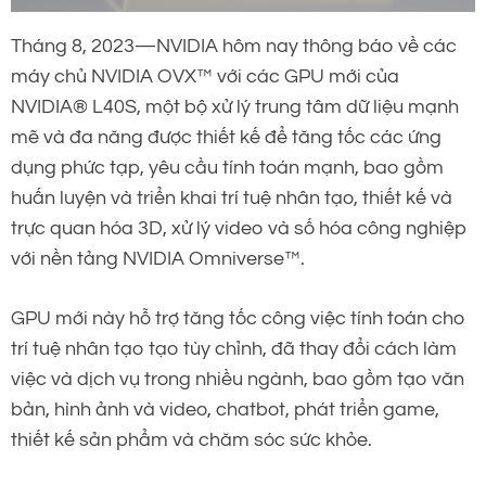
Tháng 8, 2023—NVIDIA hôm nay thông báo về các
máy chủ NVIDIA OVX™ với các GPU mới của
NVIDIA® L40S, một bộ xử lý trung tâm dữ liệu mạnh
mẽ và đa năng được thiết kế để tăng tốc các ứng
dụng phức tạp, yêu cầu tính toán mạnh, bao gồm
huấn luyện và triển khai trí tuệ nhân tạo, thiết kế và
trực quan hóa 3D, xử lý video và số hóa công nghiệp
với nền tảng NVIDIA Omniverse™.
GPU mới này hỗ trợ tăng tốc công việc tính toán cho
trí tuệ nhân tạo tạo tùy chỉnh, đã thay đổi cách làm
việc và dịch vụ trong nhiều ngành, bao gồm tạo văn
bản, hình ảnh và video, chatbot, phát triển game,
thiết kế sản phẩm và chăm sóc sức khỏe.