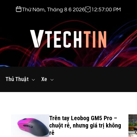
Thứ Năm, Tháng 8 6 2026
12
:
57
:
01
PM
v
t
Thủ Thuật
e
Xe
c
h
t
i
Pro –
Trên tay KEF LS LUXE – vẫn đi
n
ị không
theo kim chỉ nam của hãng,
.
nghe hay nhưng nhìn cũng