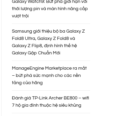
Galaxy Watch9: Bứt phá giới hạn với
thời lượng pin và màn hình nâng cấp
vượt trội
Samsung giới thiệu bộ ba Galaxy Z
Fold8 Ultra, Galaxy Z Fold8 và
Galaxy Z Flip8, định hình thế hệ
Galaxy Gập Chuẩn Mới
ManageEngine Marketplace ra mắt
– bứt phá sức mạnh cho các nền
tảng của hãng
Đánh giá TP-Link Archer BE800 – wifi
7 hộ gia đình thuộc hệ siêu khủng