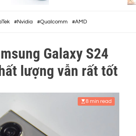
c
phải đẹp
o
m
aTek
#Nvidia
#Qualcomm
#AMD
amsung Galaxy S24
hất lượng vẫn rất tốt
8 min read