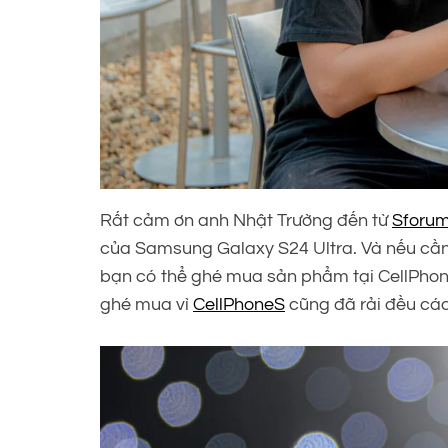
Rất cảm ơn anh Nhật Trường đến từ
Sforu
của Samsung Galaxy S24 Ultra. Và nếu cần m
bạn có thể ghé mua sản phẩm tại CellPhoneS
ghé mua vì
CellPhoneS
cũng đã rải đều các