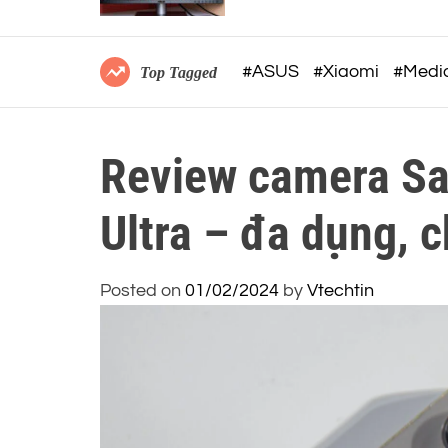
#ASUS
#Xiaomi
#Medi
Top Tagged
Review camera S
Ultra – đa dụng, c
Posted on
01/02/2024
by
Vtechtin