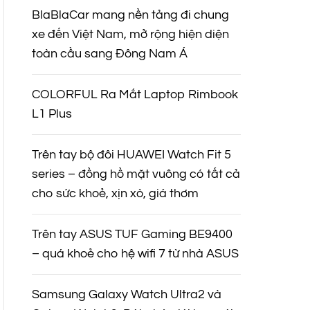
BlaBlaCar mang nền tảng đi chung
xe đến Việt Nam, mở rộng hiện diện
toàn cầu sang Đông Nam Á
COLORFUL Ra Mắt Laptop Rimbook
L1 Plus
Trên tay bộ đôi HUAWEI Watch Fit 5
series – đồng hồ mặt vuông có tất cả
cho sức khoẻ, xịn xò, giá thơm
Trên tay ASUS TUF Gaming BE9400
– quá khoẻ cho hệ wifi 7 từ nhà ASUS
Samsung Galaxy Watch Ultra2 và