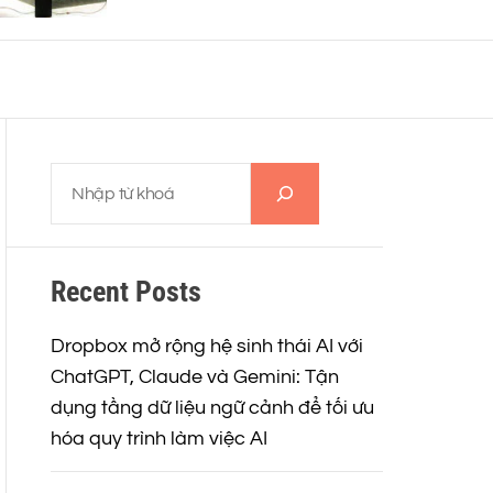
Đông Nam Á
o
r
m
o
d
e
T
ì
m
k
Recent Posts
i
ế
m
Dropbox mở rộng hệ sinh thái AI với
ChatGPT, Claude và Gemini: Tận
dụng tầng dữ liệu ngữ cảnh để tối ưu
hóa quy trình làm việc AI