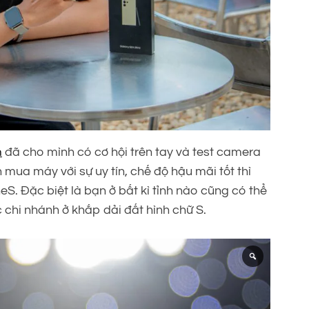
m
đã cho mình có cơ hội trên tay và test camera
ua máy với sự uy tín, chế độ hậu mãi tốt thì
. Đặc biệt là bạn ở bất kì tỉnh nào cũng có thể
 chi nhánh ở khắp dải đất hình chữ S.