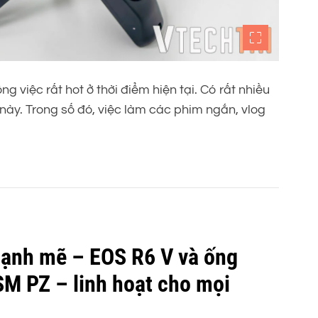
ng việc rất hot ở thời điểm hiện tại. Có rất nhiều
này. Trong số đó, việc làm các phim ngắn, vlog
mạnh mẽ – EOS R6 V và ống
M PZ – linh hoạt cho mọi