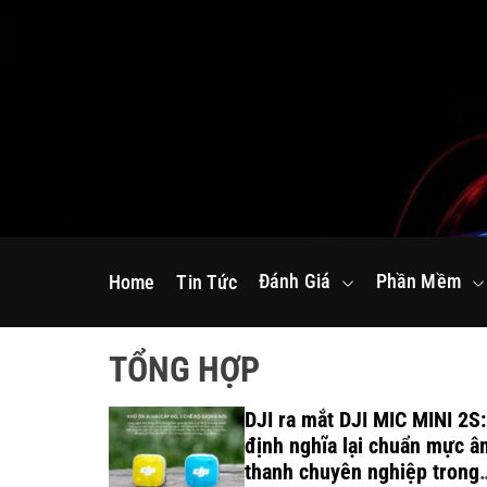
S
k
i
p
t
o
c
o
n
Đánh Giá
Phần Mềm
Home
Tin Tức
t
e
n
TỔNG HỢP
t
 sinh thái
DJI ra mắt DJI MIC MINI 2S:
ude và
định nghĩa lại chuẩn mực â
ng dữ liệu
thanh chuyên nghiệp trong