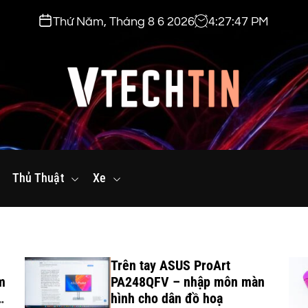
Thứ Năm, Tháng 8 6 2026
4
:
27
:
49
PM
v
t
Thủ Thuật
e
Xe
c
h
t
i
Trên tay ASUS ProArt
n
m
PA248QFV – nhập môn màn
.
hình cho dân đồ hoạ