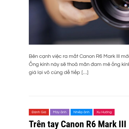
Bên cạnh việc ra mắt Canon R6 Mark III mớ
Ống kính này sẽ thoả mãn đam mê ống kính 
giá lại vô cùng dễ tiếp […]
Đánh Giá
Máy ảnh
Nhiếp ảnh
Xu Hướng
Trên tay Canon R6 Mark III