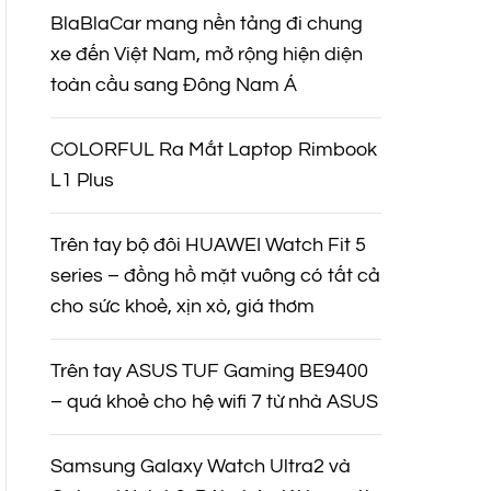
BlaBlaCar mang nền tảng đi chung
xe đến Việt Nam, mở rộng hiện diện
toàn cầu sang Đông Nam Á
COLORFUL Ra Mắt Laptop Rimbook
L1 Plus
Trên tay bộ đôi HUAWEI Watch Fit 5
series – đồng hồ mặt vuông có tất cả
cho sức khoẻ, xịn xò, giá thơm
Trên tay ASUS TUF Gaming BE9400
– quá khoẻ cho hệ wifi 7 từ nhà ASUS
Samsung Galaxy Watch Ultra2 và