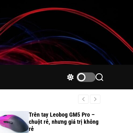
S
S
w
e
i
a
t
r
c
c
h
h
Trên tay Leobog GM5 Pro –
c
chuột rẻ, nhưng giá trị không
o
rẻ
l