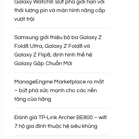
Galaxy Watch9: Bứt phá giới hạn với
thời lượng pin và màn hình nâng cấp
vượt trội
Samsung giới thiệu bộ ba Galaxy Z
Fold8 Ultra, Galaxy Z Fold8 và
Galaxy Z Flip8, định hình thế hệ
Galaxy Gập Chuẩn Mới
ManageEngine Marketplace ra mắt
– bứt phá sức mạnh cho các nền
tảng của hãng
Đánh giá TP-Link Archer BE800 – wifi
7 hộ gia đình thuộc hệ siêu khủng