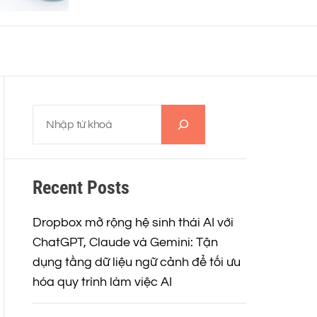
o
r
m
o
d
e
T
ì
m
k
Recent Posts
i
ế
m
Dropbox mở rộng hệ sinh thái AI với
ChatGPT, Claude và Gemini: Tận
dụng tầng dữ liệu ngữ cảnh để tối ưu
hóa quy trình làm việc AI