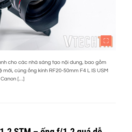
dành cho các nhà sáng tạo nội dung, bao gồm
hệ mới, cùng ống kính RF20-50mm F4 L IS USM
a Canon […]
1.2 STM – ống f/1.2 quá dễ