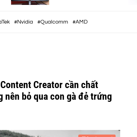
c
à
OAT
o
m
aTek
#Nvidia
#Qualcomm
#AMD
Content Creator cần chất
g nên bỏ qua con gà đẻ trứng