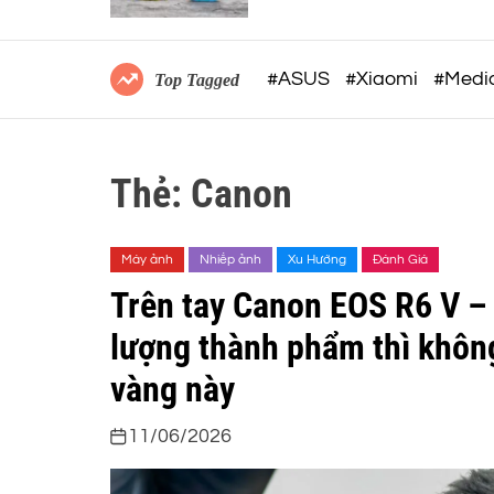
 hóa quy
thiết kế siêu nhẹ 12Gram v
khả năng ghi âm 32-BIT FL
mạnh mẽ
#ASUS
#Xiaomi
#Medi
Top Tagged
Thẻ:
Canon
Máy ảnh
Nhiếp ảnh
Xu Hướng
Đánh Giá
Trên tay Canon EOS R6 V – 
lượng thành phẩm thì khôn
vàng này
11/06/2026