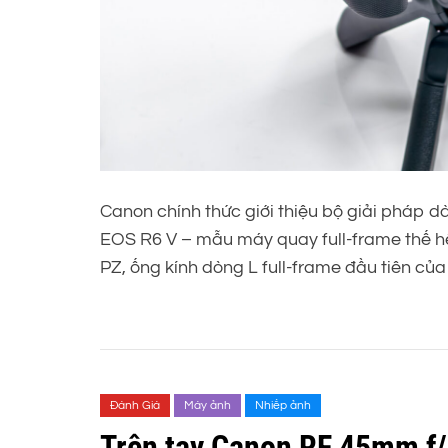
Canon chính thức giới thiệu bộ giải pháp 
EOS R6 V – mẫu máy quay full-frame thế 
PZ, ống kính dòng L full-frame đầu tiên củ
Đánh Giá
Máy ảnh
Nhiếp ảnh
Trên tay Canon RF 45mm f/