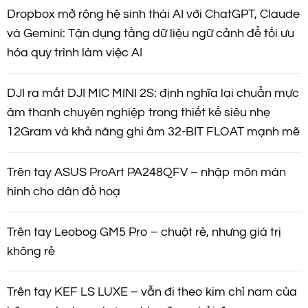
Dropbox mở rộng hệ sinh thái AI với ChatGPT, Claude
và Gemini: Tận dụng tầng dữ liệu ngữ cảnh để tối ưu
hóa quy trình làm việc AI
DJI ra mắt DJI MIC MINI 2S: định nghĩa lại chuẩn mực
âm thanh chuyên nghiệp trong thiết kế siêu nhẹ
12Gram và khả năng ghi âm 32-BIT FLOAT mạnh mẽ
Trên tay ASUS ProArt PA248QFV – nhập môn màn
hình cho dân đồ hoạ
Trên tay Leobog GM5 Pro – chuột rẻ, nhưng giá trị
không rẻ
Trên tay KEF LS LUXE – vẫn đi theo kim chỉ nam của