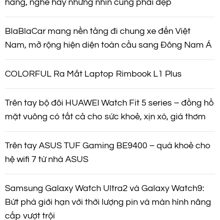
hãng, nghe hay nhưng nhìn cũng phải đẹp
BlaBlaCar mang nền tảng đi chung xe đến Việt
Nam, mở rộng hiện diện toàn cầu sang Đông Nam Á
COLORFUL Ra Mắt Laptop Rimbook L1 Plus
Trên tay bộ đôi HUAWEI Watch Fit 5 series – đồng hồ
mặt vuông có tất cả cho sức khoẻ, xịn xò, giá thơm
Trên tay ASUS TUF Gaming BE9400 – quá khoẻ cho
hệ wifi 7 từ nhà ASUS
Samsung Galaxy Watch Ultra2 và Galaxy Watch9:
Bứt phá giới hạn với thời lượng pin và màn hình nâng
cấp vượt trội