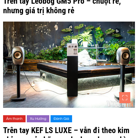
Trên tay Leobog GM5 Pro – chuột rẻ,
nhưng giá trị không rẻ
Âm thanh
Xu Hướng
Đánh Giá
Trên tay KEF LS LUXE – vẫn đi theo kim