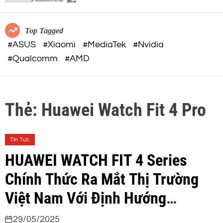
c
o
việc AI
o
r
m
m
Top Tagged
o
#ASUS
#Xiaomi
#MediaTek
#Nvidia
d
#Qualcomm
#AMD
e
Thẻ:
Huawei Watch Fit 4 Pro
Tin Tức
HUAWEI WATCH FIT 4 Series
Chính Thức Ra Mắt Thị Trường
Việt Nam Với Định Hướng
“Fashion Active”
29/05/2025