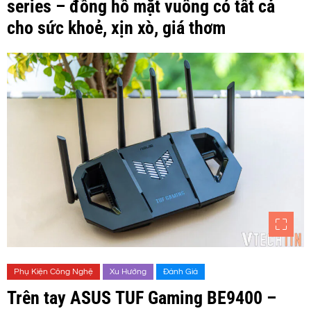
series – đồng hồ mặt vuông có tất cả
cho sức khoẻ, xịn xò, giá thơm
Phụ Kiện Công Nghệ
Xu Hướng
Đánh Giá
Trên tay ASUS TUF Gaming BE9400 –