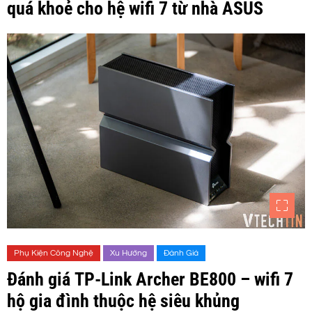
quá khoẻ cho hệ wifi 7 từ nhà ASUS
Phụ Kiện Công Nghệ
Xu Hướng
Đánh Giá
Đánh giá TP-Link Archer BE800 – wifi 7
hộ gia đình thuộc hệ siêu khủng