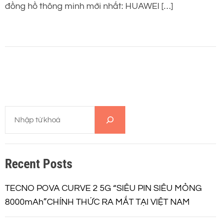
đồng hồ thông minh mới nhất: HUAWEI […]
T
ì
m
k
Recent Posts
i
ế
m
TECNO POVA CURVE 2 5G “SIÊU PIN SIÊU MỎNG
8000mAh”CHÍNH THỨC RA MẮT TẠI VIỆT NAM