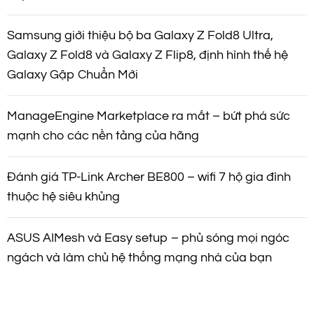
Samsung giới thiệu bộ ba Galaxy Z Fold8 Ultra,
Galaxy Z Fold8 và Galaxy Z Flip8, định hình thế hệ
Galaxy Gập Chuẩn Mới
ManageEngine Marketplace ra mắt – bứt phá sức
mạnh cho các nền tảng của hãng
Đánh giá TP-Link Archer BE800 – wifi 7 hộ gia đình
thuộc hệ siêu khủng
ASUS AIMesh và Easy setup – phủ sóng mọi ngóc
ngách và làm chủ hệ thống mạng nhà của bạn