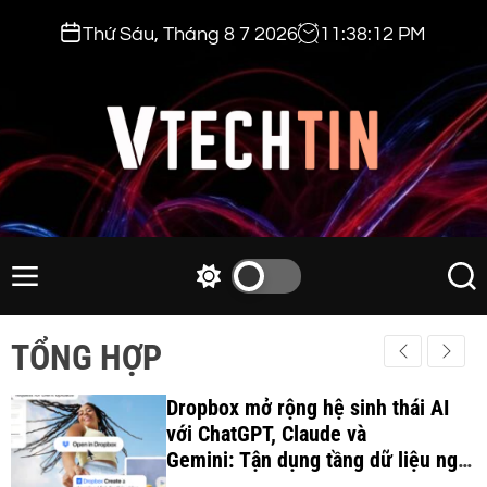
S
Thứ Sáu, Tháng 8 7 2026
11
:
38
:
13
PM
k
i
p
t
o
c
v
o
t
n
e
M
S
S
t
e
w
e
c
e
n
i
a
h
TỔNG HỢP
n
u
t
r
t
t
c
c
i
Dropbox mở rộng hệ sinh thái AI
h
h
c
với ChatGPT, Claude và
n
o
Gemini: Tận dụng tầng dữ liệu ngữ
.
l
cảnh để tối ưu hóa quy trình làm