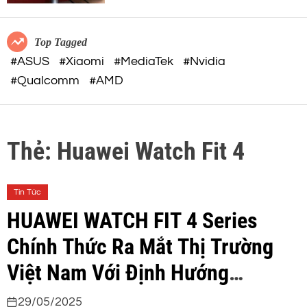
c
o
o
r
m
m
Top Tagged
o
#ASUS
#Xiaomi
#MediaTek
#Nvidia
d
#Qualcomm
#AMD
e
Thẻ:
Huawei Watch Fit 4
Tin Tức
HUAWEI WATCH FIT 4 Series
Chính Thức Ra Mắt Thị Trường
Việt Nam Với Định Hướng
“Fashion Active”
29/05/2025