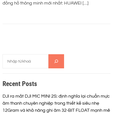
đồng hồ thông minh mới nhất: HUAWEI […]
T
ì
m
k
Recent Posts
i
ế
m
DJI ra mắt DJI MIC MINI 2S: định nghĩa lại chuẩn mực
âm thanh chuyên nghiệp trong thiết kế siêu nhẹ
12Gram và khả năng ghi âm 32-BIT FLOAT mạnh mẽ