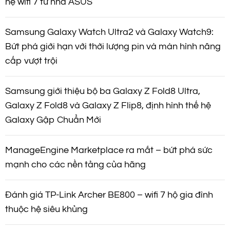
hệ wifi 7 từ nhà ASUS
Samsung Galaxy Watch Ultra2 và Galaxy Watch9:
Bứt phá giới hạn với thời lượng pin và màn hình nâng
cấp vượt trội
Samsung giới thiệu bộ ba Galaxy Z Fold8 Ultra,
Galaxy Z Fold8 và Galaxy Z Flip8, định hình thế hệ
Galaxy Gập Chuẩn Mới
ManageEngine Marketplace ra mắt – bứt phá sức
mạnh cho các nền tảng của hãng
Đánh giá TP-Link Archer BE800 – wifi 7 hộ gia đình
thuộc hệ siêu khủng