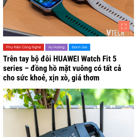
Phụ Kiện Công Nghệ
Xu Hướng
Đánh Giá
Trên tay bộ đôi HUAWEI Watch Fit 5
series – đồng hồ mặt vuông có tất cả
cho sức khoẻ, xịn xò, giá thơm