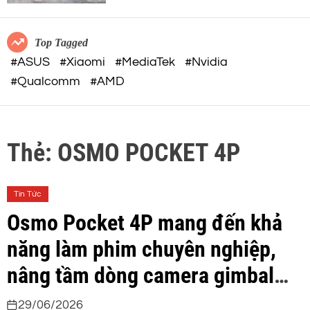
c
o
32-BIT FLOAT mạnh mẽ
o
r
m
m
Top Tagged
o
#ASUS
#Xiaomi
#MediaTek
#Nvidia
d
#Qualcomm
#AMD
e
Thẻ:
OSMO POCKET 4P
Tin Tức
Osmo Pocket 4P mang đến khả
năng làm phim chuyên nghiệp,
nâng tầm dòng camera gimbal
mà DJI tiên phong
29/06/2026