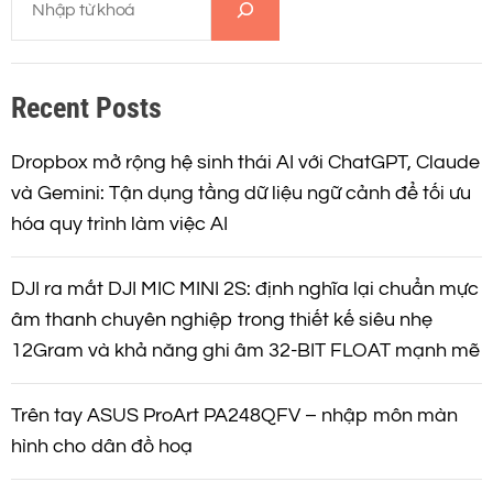
ì
m
k
Recent Posts
i
ế
m
Dropbox mở rộng hệ sinh thái AI với ChatGPT, Claude
và Gemini: Tận dụng tầng dữ liệu ngữ cảnh để tối ưu
hóa quy trình làm việc AI
DJI ra mắt DJI MIC MINI 2S: định nghĩa lại chuẩn mực
âm thanh chuyên nghiệp trong thiết kế siêu nhẹ
12Gram và khả năng ghi âm 32-BIT FLOAT mạnh mẽ
Trên tay ASUS ProArt PA248QFV – nhập môn màn
hình cho dân đồ hoạ