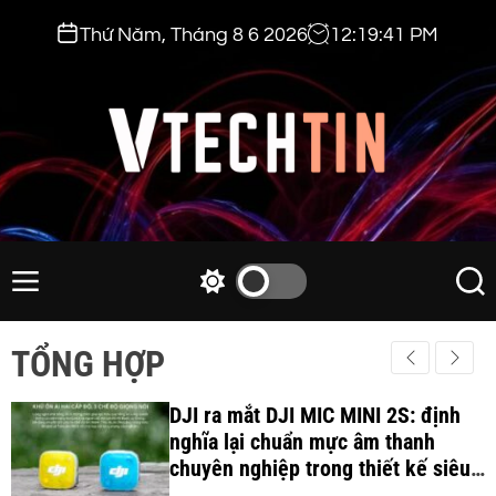
S
Thứ Năm, Tháng 8 6 2026
12
:
19
:
42
PM
k
i
p
t
o
c
v
o
t
n
e
M
S
S
t
e
w
e
c
e
n
i
a
h
TỔNG HỢP
n
u
t
r
t
t
c
c
i
DJI ra mắt DJI MIC MINI 2S: định
h
h
c
nghĩa lại chuẩn mực âm thanh
n
o
chuyên nghiệp trong thiết kế siêu
.
l
nhẹ 12Gram và khả năng ghi âm