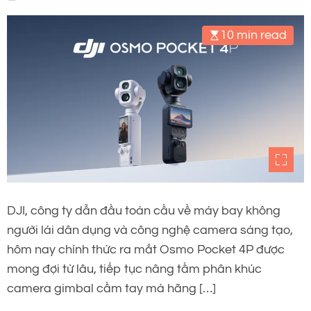
10 min read
DJI, công ty dẫn đầu toàn cầu về máy bay không
người lái dân dụng và công nghệ camera sáng tạo,
hôm nay chính thức ra mắt Osmo Pocket 4P được
mong đợi từ lâu, tiếp tục nâng tầm phân khúc
camera gimbal cầm tay mà hãng […]