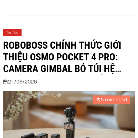
Tin Tức
ROBOBOSS CHÍNH THỨC GIỚI
THIỆU OSMO POCKET 4 PRO:
CAMERA GIMBAL BỎ TÚI HỆ
THỐNG ỐNG KÍNH KÉP ĐẦU
21/06/2026
TIÊN SEE MORE. TELL MORE
5 min read