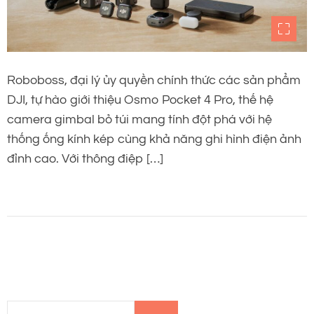
Roboboss, đại lý ủy quyền chính thức các sản phẩm
DJI, tự hào giới thiệu Osmo Pocket 4 Pro, thế hệ
camera gimbal bỏ túi mang tính đột phá với hệ
thống ống kính kép cùng khả năng ghi hình điện ảnh
đỉnh cao. Với thông điệp […]
T