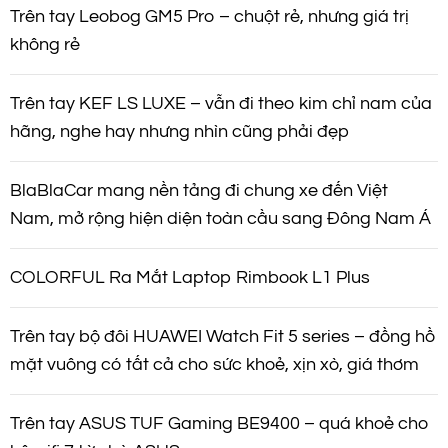
Trên tay Leobog GM5 Pro – chuột rẻ, nhưng giá trị
không rẻ
Trên tay KEF LS LUXE – vẫn đi theo kim chỉ nam của
hãng, nghe hay nhưng nhìn cũng phải đẹp
BlaBlaCar mang nền tảng đi chung xe đến Việt
Nam, mở rộng hiện diện toàn cầu sang Đông Nam Á
COLORFUL Ra Mắt Laptop Rimbook L1 Plus
Trên tay bộ đôi HUAWEI Watch Fit 5 series – đồng hồ
mặt vuông có tất cả cho sức khoẻ, xịn xò, giá thơm
Trên tay ASUS TUF Gaming BE9400 – quá khoẻ cho