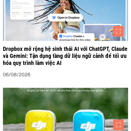
v
i
ế
t
Dropbox mở rộng hệ sinh thái AI với ChatGPT, Claude
và Gemini: Tận dụng tầng dữ liệu ngữ cảnh để tối ưu
hóa quy trình làm việc AI
06/08/2026