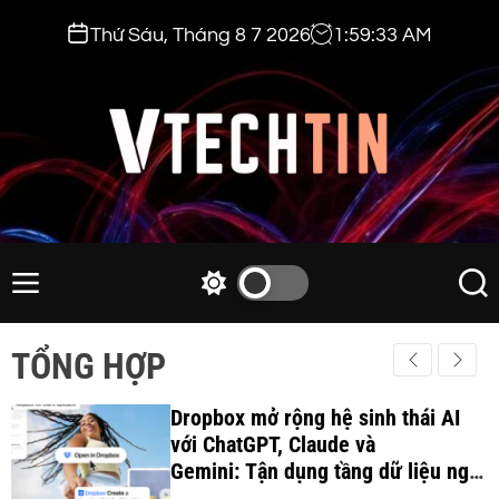
S
Thứ Sáu, Tháng 8 7 2026
1
:
59
:
34
AM
k
i
p
t
o
c
v
o
t
n
e
M
S
S
t
e
w
e
c
e
n
i
a
h
TỔNG HỢP
n
u
t
r
t
t
c
c
i
Dropbox mở rộng hệ sinh thái AI
h
h
c
với ChatGPT, Claude và
n
o
Gemini: Tận dụng tầng dữ liệu ngữ
.
l
cảnh để tối ưu hóa quy trình làm