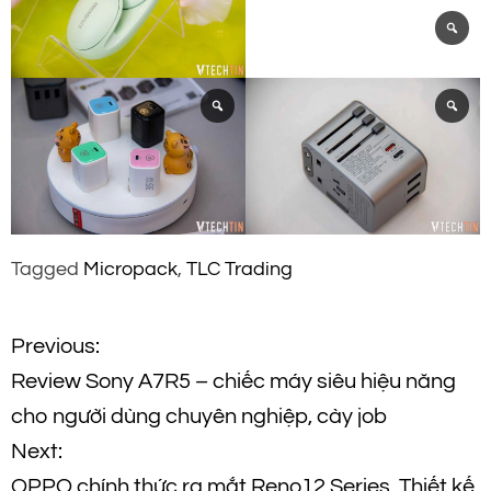
Tagged
Micropack
,
TLC Trading
Đ
Previous:
Review Sony A7R5 – chiếc máy siêu hiệu năng
i
cho người dùng chuyên nghiệp, cày job
ề
Next:
OPPO chính thức ra mắt Reno12 Series, Thiết kế