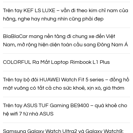
Trên tay KEF LS LUXE – vẫn đi theo kim chỉ nam của
hãng, nghe hay nhưng nhìn cũng phải đẹp
BlaBlaCar mang nền tảng đi chung xe đến Việt
Nam, mở rộng hiện diện toàn cầu sang Đông Nam Á
COLORFUL Ra Mắt Laptop Rimbook L1 Plus
Trên tay bộ đôi HUAWEI Watch Fit 5 series – đồng hồ
mặt vuông có tất cả cho sức khoẻ, xịn xò, giá thơm
Trên tay ASUS TUF Gaming BE9400 – quá khoẻ cho
hệ wifi 7 từ nhà ASUS
Samsung Galaxy Watch Ultra2 và Galaxy Watch9: