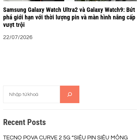
Samsung Galaxy Watch Ultra2 và Galaxy Watch9: Bứt
phá giới hạn với thời lượng pin và màn hình nâng cấp
vượt trội
22/07/2026
T
ì
m
k
Recent Posts
i
ế
m
TECNO POVA CURVE 2 5G “SIÊU PIN SIÊU MỎNG