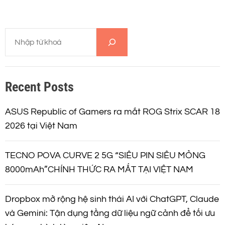
T
ì
m
k
Recent Posts
i
ế
m
ASUS Republic of Gamers ra mắt ROG Strix SCAR 18
2026 tại Việt Nam
TECNO POVA CURVE 2 5G “SIÊU PIN SIÊU MỎNG
8000mAh”CHÍNH THỨC RA MẮT TẠI VIỆT NAM
Dropbox mở rộng hệ sinh thái AI với ChatGPT, Claude
và Gemini: Tận dụng tầng dữ liệu ngữ cảnh để tối ưu