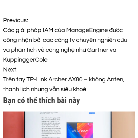
Đ
Previous:
Các giải pháp IAM của ManageEngine được
i
công nhận bởi các công ty chuyên nghiên cứu
ề
và phân tích về công nghệ như Gartner và
KuppinggerCole
u
Next:
h
Trên tay TP-Link Archer AX80 – không Anten,
thanh lịch nhưng vẫn siêu khoẻ
ư
Bạn có thể thích bài này
ớ
n