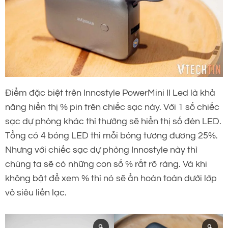
Điểm đặc biệt trên Innostyle PowerMini II Led là khả
năng hiển thị % pin trên chiếc sạc này. Với 1 số chiếc
sạc dự phòng khác thì thường sẽ hiển thị số đèn LED.
Tổng có 4 bóng LED thì mỗi bóng tương đương 25%.
Nhưng với chiếc sạc dự phòng Innostyle này thì
chúng ta sẽ có những con số % rất rõ ràng. Và khi
không bật để xem % thì nó sẽ ẩn hoàn toàn dưới lớp
vỏ siêu liền lạc.