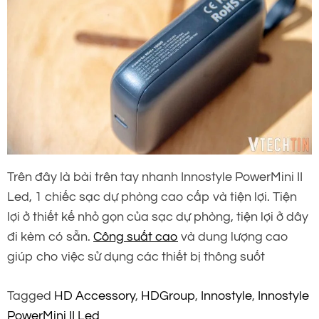
Trên đây là bài trên tay nhanh Innostyle PowerMini II
Led, 1 chiếc sạc dự phòng cao cấp và tiện lợi. Tiện
lợi ở thiết kế nhỏ gọn của sạc dự phòng, tiện lợi ở dây
đi kèm có sẵn.
Công suất cao
và dung lượng cao
giúp cho việc sử dụng các thiết bị thông suốt
Tagged
HD Accessory
,
HDGroup
,
Innostyle
,
Innostyle
PowerMini II Led