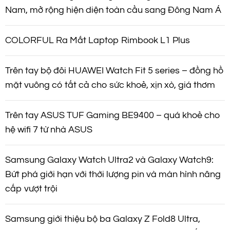
Nam, mở rộng hiện diện toàn cầu sang Đông Nam Á
COLORFUL Ra Mắt Laptop Rimbook L1 Plus
Trên tay bộ đôi HUAWEI Watch Fit 5 series – đồng hồ
mặt vuông có tất cả cho sức khoẻ, xịn xò, giá thơm
Trên tay ASUS TUF Gaming BE9400 – quá khoẻ cho
hệ wifi 7 từ nhà ASUS
Samsung Galaxy Watch Ultra2 và Galaxy Watch9:
Bứt phá giới hạn với thời lượng pin và màn hình nâng
cấp vượt trội
Samsung giới thiệu bộ ba Galaxy Z Fold8 Ultra,