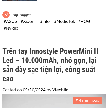
c
o
o
r
m
m
Top Tagged
o
#ASUS
#Xiaomi
#Intel
#MediaTek
#ROG
d
#Nvidia
e
Trên tay Innostyle PowerMini II
Led – 10.000mAh, nhỏ gọn, lại
sẵn dây sạc tiện lợi, công suất
cao
Posted on
09/10/2024
by
Vtechtin
4 min read