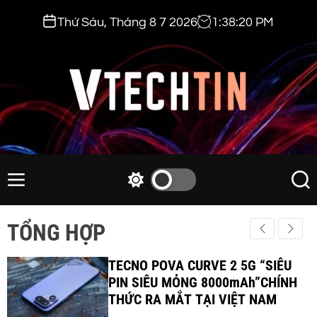
S
Thứ Sáu, Tháng 8 7 2026
1
:
38
:
22
PM
k
i
p
t
o
c
v
o
t
n
e
M
S
S
t
e
w
e
c
e
n
i
a
h
TỔNG HỢP
n
u
t
r
t
t
c
c
i
TECNO POVA CURVE 2 5G “SIÊU
h
h
c
PIN SIÊU MỎNG 8000mAh”CHÍNH
n
o
THỨC RA MẮT TẠI VIỆT NAM
.
l