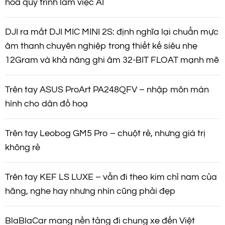
hóa quy trình làm việc AI
DJI ra mắt DJI MIC MINI 2S: định nghĩa lại chuẩn mực
âm thanh chuyên nghiệp trong thiết kế siêu nhẹ
12Gram và khả năng ghi âm 32-BIT FLOAT mạnh mẽ
Trên tay ASUS ProArt PA248QFV – nhập môn màn
hình cho dân đồ hoạ
Trên tay Leobog GM5 Pro – chuột rẻ, nhưng giá trị
không rẻ
Trên tay KEF LS LUXE – vẫn đi theo kim chỉ nam của
hãng, nghe hay nhưng nhìn cũng phải đẹp
BlaBlaCar mang nền tảng đi chung xe đến Việt