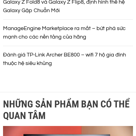
Galaxy Z Fold8 và Galaxy Z Flip8, định hình thế hệ
Galaxy Gập Chuẩn Mới
ManageEngine Marketplace ra mắt – bứt phá sức
mạnh cho các nền tảng của hãng
Đánh giá TP-Link Archer BE800 – wifi 7 hộ gia đình
thuộc hệ siêu khủng
NHỮNG SẢN PHẨM BẠN CÓ THỂ
QUAN TÂM