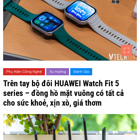
Phụ Kiện Công Nghệ
Xu Hướng
Đánh Giá
Trên tay bộ đôi HUAWEI Watch Fit 5
series – đồng hồ mặt vuông có tất cả
cho sức khoẻ, xịn xò, giá thơm