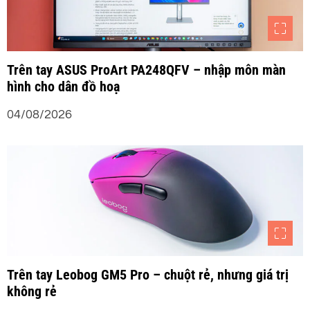
g
b
à
Trên tay ASUS ProArt PA248QFV – nhập môn màn
hình cho dân đồ hoạ
i
04/08/2026
v
i
ế
t
Trên tay Leobog GM5 Pro – chuột rẻ, nhưng giá trị
không rẻ