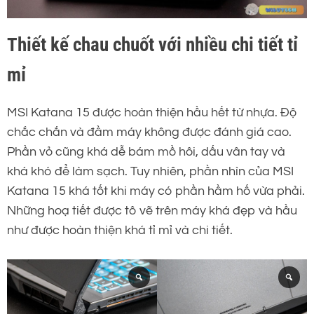
Thiết kế chau chuốt với nhiều chi tiết tỉ
mỉ
MSI Katana 15 được hoàn thiện hầu hết từ nhựa. Độ
chắc chắn và đầm máy không được đánh giá cao.
Phần vỏ cũng khá dễ bám mồ hôi, dấu vân tay và
khá khó để làm sạch. Tuy nhiên, phần nhìn của MSI
Katana 15 khá tốt khi máy có phần hầm hố vừa phải.
Những hoạ tiết được tô vẽ trên máy khá đẹp và hầu
như được hoàn thiện khá tỉ mỉ và chi tiết.