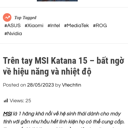
c
o
o
r
m
m
Top Tagged
o
#ASUS
#Xiaomi
#Intel
#MediaTek
#ROG
d
#Nvidia
e
Trên tay MSI Katana 15 – bất ngờ
về hiệu năng và nhiệt độ
Posted on
28/05/2023
by
Vtechtin
Views:
25
MSI
là 1 hãng khá nổi về hệ sinh thái dành cho máy
tính với gần như hầu hết linh kiện họ có thể cung cấp.