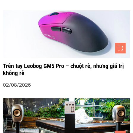
i
v
i
ế
t
Trên tay Leobog GM5 Pro – chuột rẻ, nhưng giá trị
không rẻ
02/08/2026