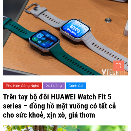
Phụ Kiện Công Nghệ
Xu Hướng
Đánh Giá
Trên tay bộ đôi HUAWEI Watch Fit 5
series – đồng hồ mặt vuông có tất cả
cho sức khoẻ, xịn xò, giá thơm