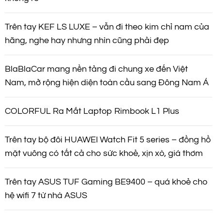
Trên tay KEF LS LUXE – vẫn đi theo kim chỉ nam của
hãng, nghe hay nhưng nhìn cũng phải đẹp
BlaBlaCar mang nền tảng đi chung xe đến Việt
Nam, mở rộng hiện diện toàn cầu sang Đông Nam Á
COLORFUL Ra Mắt Laptop Rimbook L1 Plus
Trên tay bộ đôi HUAWEI Watch Fit 5 series – đồng hồ
mặt vuông có tất cả cho sức khoẻ, xịn xò, giá thơm
Trên tay ASUS TUF Gaming BE9400 – quá khoẻ cho
hệ wifi 7 từ nhà ASUS