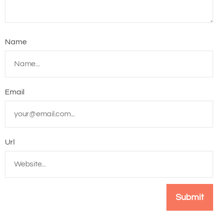
Name
Email
Url