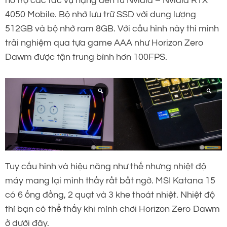
hỗ trợ các tác vụ nặng đến từ Nvidia – Nvidia RTX
4050 Mobile. Bộ nhớ lưu trữ SSD với dung lượng
512GB và bộ nhớ ram 8GB. Với cấu hình này thì mình
trải nghiệm qua tựa game AAA như Horizon Zero
Dawm được tận trung bình hơn 100FPS.
Tuy cấu hình và hiệu năng như thế nhưng nhiệt độ
máy mang lại mình thấy rất bất ngờ. MSI Katana 15
có 6 ống đồng, 2 quạt và 3 khe thoát nhiệt. Nhiệt độ
thì bạn có thể thấy khi mình chơi Horizon Zero Dawm
ở dưới đây.