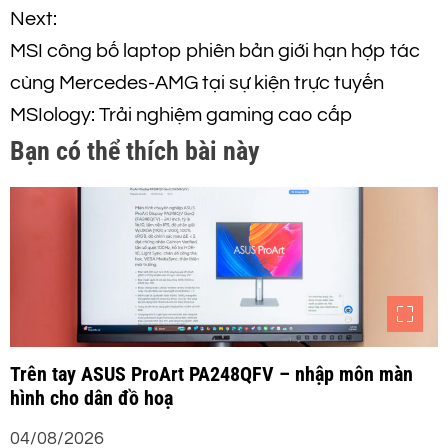
ề
Next:
MSI công bố laptop phiên bản giới hạn hợp tác
u
cùng Mercedes-AMG tại sự kiện trực tuyến
h
MSIology: Trải nghiệm gaming cao cấp
Bạn có thể thích bài này
ư
ớ
n
g
b
Trên tay ASUS ProArt PA248QFV – nhập môn màn
hình cho dân đồ hoạ
à
04/08/2026