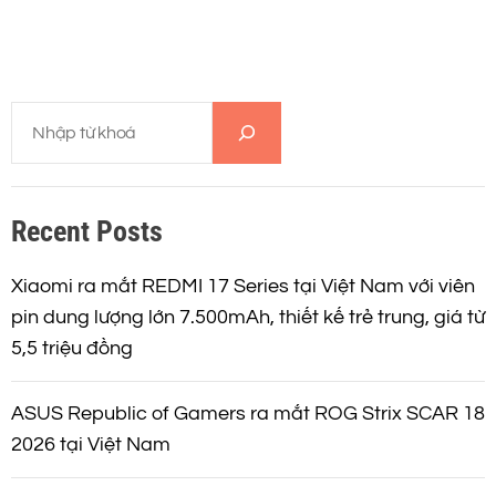
T
ì
m
k
Recent Posts
i
ế
m
Xiaomi ra mắt REDMI 17 Series tại Việt Nam với viên
pin dung lượng lớn 7.500mAh, thiết kế trẻ trung, giá từ
5,5 triệu đồng
ASUS Republic of Gamers ra mắt ROG Strix SCAR 18
2026 tại Việt Nam