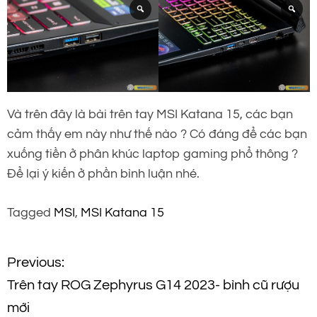
Và trên đây là bài trên tay MSI Katana 15, các bạn
cảm thấy em này như thế nào ? Có đáng để các bạn
xuống tiền ở phân khúc laptop gaming phổ thông ?
Để lại ý kiến ở phần bình luận nhé.
Tagged
MSI
,
MSI Katana 15
Đ
Previous:
Trên tay ROG Zephyrus G14 2023- bình cũ rượu
i
mới