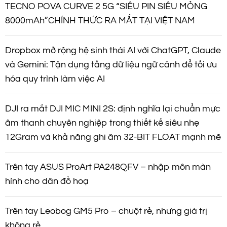
TECNO POVA CURVE 2 5G “SIÊU PIN SIÊU MỎNG
8000mAh”CHÍNH THỨC RA MẮT TẠI VIỆT NAM
Dropbox mở rộng hệ sinh thái AI với ChatGPT, Claude
và Gemini: Tận dụng tầng dữ liệu ngữ cảnh để tối ưu
hóa quy trình làm việc AI
DJI ra mắt DJI MIC MINI 2S: định nghĩa lại chuẩn mực
âm thanh chuyên nghiệp trong thiết kế siêu nhẹ
12Gram và khả năng ghi âm 32-BIT FLOAT mạnh mẽ
Trên tay ASUS ProArt PA248QFV – nhập môn màn
hình cho dân đồ hoạ
Trên tay Leobog GM5 Pro – chuột rẻ, nhưng giá trị
không rẻ