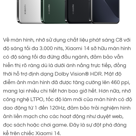
Về màn hình, nhờ sử dụng chất liệu phát sáng C8 với
độ sáng tối đa 3.000 nits, Xiaomi 14 sở hữu màn hình
có độ sáng tối đa đứng đầu ngành, đảm bảo vẫn
hiển thị rõ ràng dù là dưới ánh nắng trực tiếp, đồng
thời hỗ trợ định dạng Dolby Vision® HDR. Mật độ
điểm ảnh màn hình đã được tăng cường lên 460 ppi,
mang lại nhiều chi tiết hơn bao giờ hết. Hơn nữa, nhờ
công nghệ LTPO, tốc độ làm mới của màn hình có độ
dao động từ 1 đến 120Hz, đảm bảo trải nghiệm hình
ảnh liền mạch cho các hoạt động như duyệt web,
đọc sách hoặc chơi game. Đây là sự đột phá đáng
kể trên chiếc Xiaomi 14.