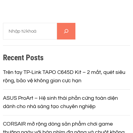
T
ì
m
k
Recent Posts
i
ế
m
Trên tay TP-Link TAPO C645D Kit – 2 mắt, quét siêu
rộng, bảo vệ không gian cực hạn
ASUS ProArt – Hệ sinh thái phần cứng toàn diện
dành cho nhà sáng tạo chuyên nghiệp
CORSAIR mở rộng dòng sản phẩm chơi game
thường ngày với bàn phím đa năng và chuột không