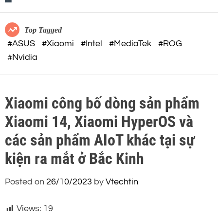
c
o
o
r
m
m
Top Tagged
o
#ASUS
#Xiaomi
#Intel
#MediaTek
#ROG
d
#Nvidia
e
Xiaomi công bố dòng sản phẩm
Xiaomi 14, Xiaomi HyperOS và
các sản phẩm AIoT khác tại sự
kiện ra mắt ở Bắc Kinh
Posted on
26/10/2023
by
Vtechtin
Views:
19