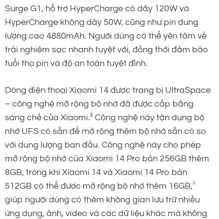
Surge G1, hỗ trợ HyperCharge có dây 120W và
HyperCharge không dây 50W, cũng như pin dung
lượng cao 4880mAh. Người dùng có thể yên tâm về
trải nghiệm sạc nhanh tuyệt vời, đồng thời đảm bảo
tuổi thọ pin và độ an toàn tuyệt đỉnh.
Dòng điện thoại Xiaomi 14 được trang bị UltraSpace
– công nghệ mở rộng bộ nhớ đã được cấp bằng
sáng chế của Xiaomi.² Công nghệ này tận dụng bộ
nhớ UFS có sẵn để mở rộng thêm bộ nhớ sẵn có so
với dung lượng ban đầu. Công nghệ này cho phép
mở rộng bộ nhớ của Xiaomi 14 Pro bản 256GB thêm
8GB, trong khi Xiaomi 14 và Xiaomi 14 Pro bản
512GB có thể được mở rộng bộ nhớ thêm 16GB,¹
giúp người dùng có thêm không gian lưu trữ nhiều
ứng dụng, ảnh, video và các dữ liệu khác mà không