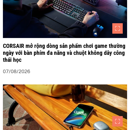
ế
t
CORSAIR mở rộng dòng sản phẩm chơi game thường
ngày với bàn phím đa năng và chuột không dây công
thái học
07/08/2026