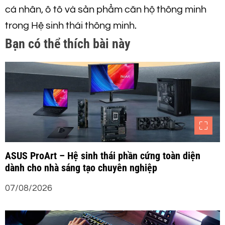
cá nhân, ô tô và sản phẩm căn hộ thông minh
ư
trong Hệ sinh thái thông minh.
ớ
Bạn có thể thích bài này
n
g
b
à
ASUS ProArt – Hệ sinh thái phần cứng toàn diện
i
dành cho nhà sáng tạo chuyên nghiệp
v
07/08/2026
i