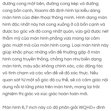
đường cong một bên, đường cong kép và đường
cong bốn cạnh, Xiaomi đã định hình lại kiểu dáng
màn hình của điện thoại thông minh. Hình dạng màn
hình độc nhất này hơi cong xuống ở cả bốn cạnh và
được bo góc với độ cong nhất quán, vừa giữ được nét
thẩm mỹ của màn hình phẳng vừa mang lại cảm
giác mượt mà của màn hình cong. Loại màn hình này
giúp khắc phục những vấn đề thường gặp ở màn
hình cong truyền thống, chẳng hạn như biến dạng
màn hình, màu sắc không chính xác, các động tác
vô tình chạm và các vấn đề về độ xác thực. Nếu
quan sát từ một số góc độ cụ thể, sẽ có cảm giác nội
dung nổi lơ lửng phía trên màn hình, mang lại trải
nghiệm thị giác và xúc giác hoàn toàn mới.
Màn hình 6,7 inch này có độ phân giải WQHD+ đình