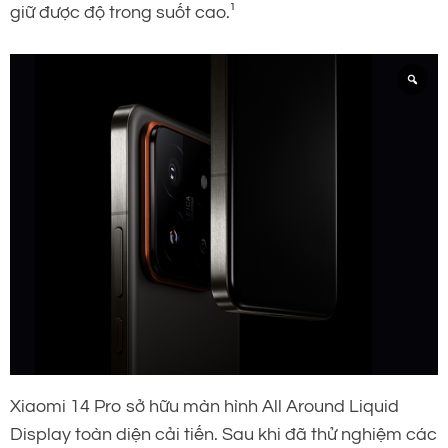
giữ được độ trong suốt cao.¹
Xiaomi 14 Pro sở hữu màn hình All Around Liquid
Display toàn diện cải tiến. Sau khi đã thử nghiệm các