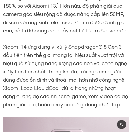
180% so với Xiaomi 13.¹ Hơn nữa, độ phân giải của
camera góc siêu rộng đã được nâng cấp lên 50MP,
đi kèm với ống kính tele Leica 75mm được đánh giá
cao, hỗ trợ khoảng cách lấy nét từ 10cm đến vô cực.
Xiaomi 14 ứng dụng vi xử lý Snapdragon® 8 Gen 3
đầu tiên trên thế giới mang lại hiệu suất vượt trội và
hiệu quả sử dụng năng lượng cao hơn với công nghệ
xử lý tiên tiến nhất. Trong khi đó, trải nghiệm người
dùng được ổn định và thoải mái hơn nhờ công nghệ
Xiaomi Loop LiquidCool, dù là trong những hoạt
động cường độ cao như chơi game, xem video có độ
phân giải cao, hoặc chạy các ứng dụng phức tạp.