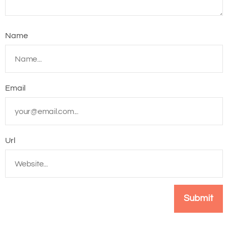
Name
Email
Url