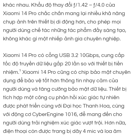
khác nhau. Khẩu độ thay đổi ƒ/1.42 – ƒ/4.0 của
Xiaomi 14 Pro chắc chắn mang lại nhiều khả năng
chụp ảnh trên thiết bị di động hơn, cho phép mọi
người dùng chế tác những tác phẩm đầy sáng tạo,
không khác gì một nhiếp ảnh gia chuyên nghiệp.
Xiaomi 14 Pro có cổng USB 3.2 10Gbps, cung cấp
tốc độ truyền dữ liệu gấp 20 lần so với thiết bị tiền
nhiệm.¹ Xiaomi 14 Pro cũng có chip bảo mật chuyên
dụng để bảo vệ tốt hơn thông tin nhạy cảm của
người dùng và tăng cường bảo mật dữ liệu. Thiết bị
tích hợp một công cụ phản hồi xúc giác tự nhiên
được phát triển cùng với Đại học Thanh Hoa, cùng
với động cơ CyberEngine 1016, để mang đến cho
người dùng trải nghiệm xúc giác vượt trội. Hơn nữa,
điện thoại còn được trang bị dãy 4 mic và loa âm