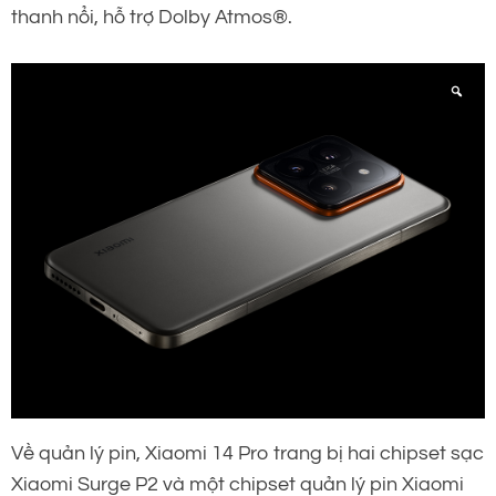
thanh nổi, hỗ trợ Dolby Atmos®.
Về quản lý pin, Xiaomi 14 Pro trang bị hai chipset sạc
Xiaomi Surge P2 và một chipset quản lý pin Xiaomi