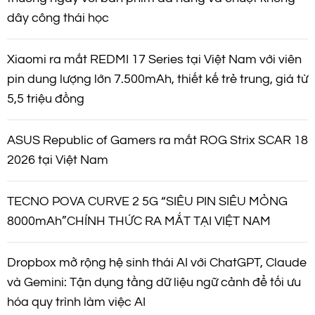
dây công thái học
Xiaomi ra mắt REDMI 17 Series tại Việt Nam với viên
pin dung lượng lớn 7.500mAh, thiết kế trẻ trung, giá từ
5,5 triệu đồng
ASUS Republic of Gamers ra mắt ROG Strix SCAR 18
2026 tại Việt Nam
TECNO POVA CURVE 2 5G “SIÊU PIN SIÊU MỎNG
8000mAh”CHÍNH THỨC RA MẮT TẠI VIỆT NAM
Dropbox mở rộng hệ sinh thái AI với ChatGPT, Claude
và Gemini: Tận dụng tầng dữ liệu ngữ cảnh để tối ưu
hóa quy trình làm việc AI