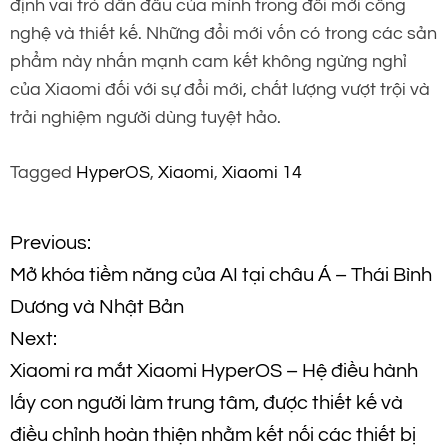
định vai trò dẫn đầu của mình trong đổi mới công
nghệ và thiết kế. Những đổi mới vốn có trong các sản
phẩm này nhấn mạnh cam kết không ngừng nghỉ
của Xiaomi đối với sự đổi mới, chất lượng vượt trội và
trải nghiệm người dùng tuyệt hảo.
Tagged
HyperOS
,
Xiaomi
,
Xiaomi 14
Đ
Previous:
Mở khóa tiềm năng của AI tại châu Á – Thái Bình
i
Dương và Nhật Bản
ề
Next:
Xiaomi ra mắt Xiaomi HyperOS – Hệ điều hành
u
lấy con người làm trung tâm, được thiết kế và
h
điều chỉnh hoàn thiện nhằm kết nối các thiết bị