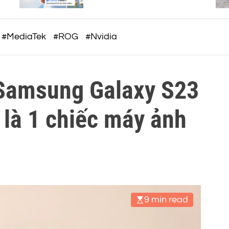
c
ngữ cảnh để tối ưu hóa quy
trình làm việc AI
o
m
#MediaTek
#ROG
#Nvidia
Samsung Galaxy S23
 là 1 chiếc máy ảnh
9 min read