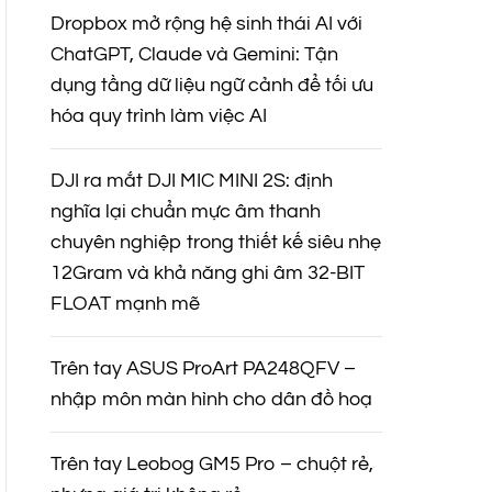
Dropbox mở rộng hệ sinh thái AI với
ChatGPT, Claude và Gemini: Tận
dụng tầng dữ liệu ngữ cảnh để tối ưu
hóa quy trình làm việc AI
DJI ra mắt DJI MIC MINI 2S: định
nghĩa lại chuẩn mực âm thanh
chuyên nghiệp trong thiết kế siêu nhẹ
12Gram và khả năng ghi âm 32-BIT
FLOAT mạnh mẽ
Trên tay ASUS ProArt PA248QFV –
nhập môn màn hình cho dân đồ hoạ
Trên tay Leobog GM5 Pro – chuột rẻ,