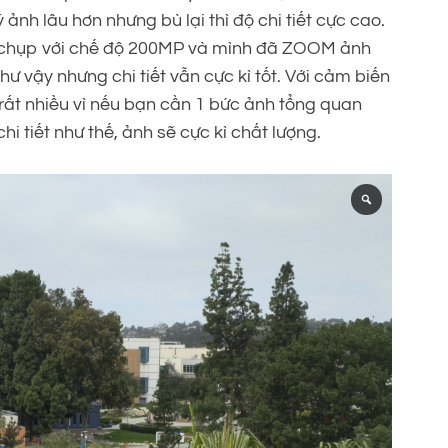
 ảnh lâu hơn nhưng bù lại thì độ chi tiết cực cao.
ã chụp với chế độ 200MP và mình đã ZOOM ảnh
ư vậy nhưng chi tiết vẫn cực kì tốt. Với cảm biến
rất nhiều vì nếu bạn cần 1 bức ảnh tổng quan
hi tiết như thế, ảnh sẽ cực kì chất lượng.