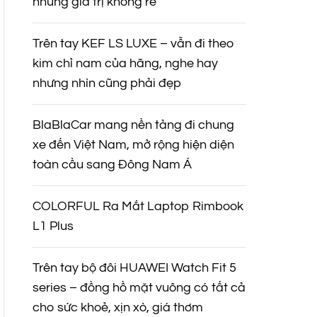
nhưng giá trị không rẻ
Trên tay KEF LS LUXE – vẫn đi theo
kim chỉ nam của hãng, nghe hay
nhưng nhìn cũng phải đẹp
BlaBlaCar mang nền tảng đi chung
xe đến Việt Nam, mở rộng hiện diện
toàn cầu sang Đông Nam Á
COLORFUL Ra Mắt Laptop Rimbook
L1 Plus
Trên tay bộ đôi HUAWEI Watch Fit 5
series – đồng hồ mặt vuông có tất cả
cho sức khoẻ, xịn xò, giá thơm