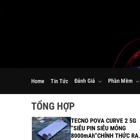
S
k
i
p
t
o
c
o
n
Đánh Giá
Phần Mềm
Home
Tin Tức
t
e
n
TỔNG HỢP
t
Gamers ra
TECNO POVA CURVE 2 5G
R 18 2026
“SIÊU PIN SIÊU MỎNG
8000mAh”CHÍNH THỨC RA