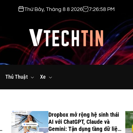
Thứ Bảy, Tháng 8 8 2026
7
:
27
:
00
PM
v
t
Thủ Thuật
e
Xe
c
h
t
i
Dropbox mở rộng hệ sinh thái
n
AI với ChatGPT, Claude và
.
Gemini: Tận dụng tầng dữ liệu