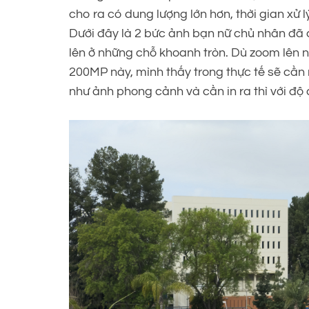
cho ra có dung lượng lớn hơn, thời gian xử lý
Dưới đây là 2 bức ảnh bạn nữ chủ nhân đ
lên ở những chỗ khoanh tròn. Dù zoom lên nh
200MP này, mình thấy trong thực tế sẽ cần 
như ảnh phong cảnh và cần in ra thì với độ c