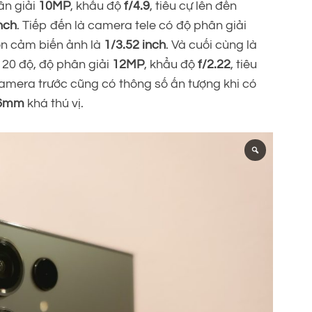
ân giải
10MP
, khẩu độ
f/4.9
, tiêu cự lên đến
nch
. Tiếp đến là camera tele có độ phân giải
lớn cảm biến ảnh là
1/3.52 inch
. Và cuối cùng là
120 độ, độ phân giải
12MP
, khẩu độ
f/2.22
, tiêu
Camera trước cũng có thông số ấn tượng khi có
6mm
khá thú vị.