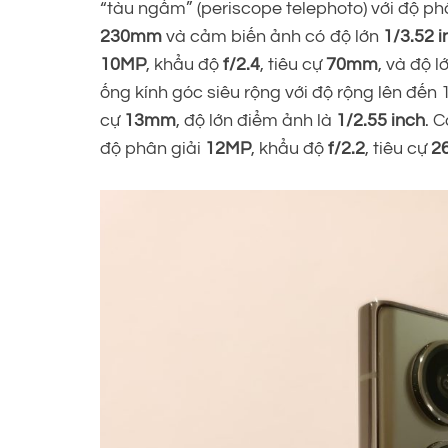
“tàu ngầm” (periscope telephoto) với độ ph
230mm
và cảm biến ảnh có độ lớn
1/3.52 i
10MP
, khẩu độ
f/2.4
, tiêu cự
70mm
, và độ 
ống kính góc siêu rộng với độ rộng lên đến 
cự
13mm
, độ lớn điểm ảnh là
1/2.55 inch
. 
độ phân giải
12MP
, khẩu độ
f/2.2
, tiêu cự
2