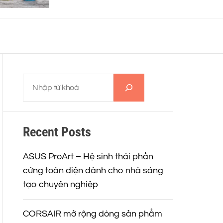
thiết kế siêu nhẹ 12Gram và
o
khả năng ghi âm 32-BIT FLOAT
r
mạnh mẽ
m
o
d
e
T
ì
m
k
Recent Posts
i
ế
m
ASUS ProArt – Hệ sinh thái phần
cứng toàn diện dành cho nhà sáng
tạo chuyên nghiệp
CORSAIR mở rộng dòng sản phẩm