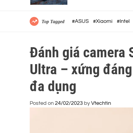
MẮT TẠI VIỆT NAM
#ASUS
#Xiaomi
#Intel
Top Tagged
Đánh giá camera 
Ultra – xứng đáng
đa dụng
Posted on
24/02/2023
by
Vtechtin