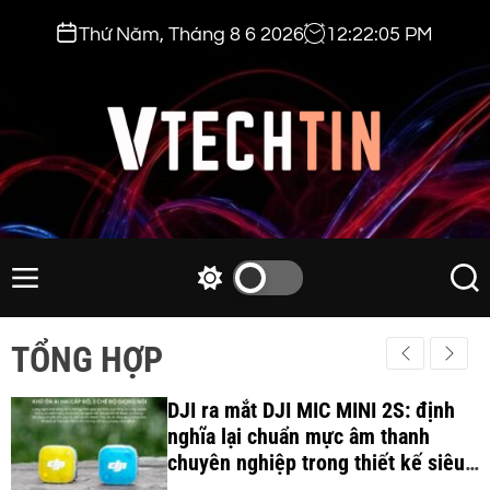
S
Thứ Năm, Tháng 8 6 2026
12
:
22
:
06
PM
k
i
p
t
o
c
v
o
t
n
e
M
S
S
t
e
w
e
c
e
n
i
a
h
TỔNG HỢP
n
u
t
r
t
t
c
c
i
DJI ra mắt DJI MIC MINI 2S: định
h
h
c
nghĩa lại chuẩn mực âm thanh
n
o
chuyên nghiệp trong thiết kế siêu
.
l
nhẹ 12Gram và khả năng ghi âm