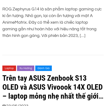
ROG Zephyrus G14 là sản phẩm laptop gaming cực
kì ấn tượng. Nhỏ gọn, lại còn ấn tượng với mặt A
AnimeMatrix. Đây có thể xem là chiếc laptop
gaming gần như hoàn hảo với hiệu năng tốt trong
thân hình gọn gàng. Với phiên bản 2023, […]
Laptop
Xu Hướng
Đánh Giá
Trên tay ASUS Zenbook S13
OLED và ASUS Vivoook 14X OLED
– laptop mỏng nhẹ nhất thế giới
và laptop đồ hoạ dành cho sinh