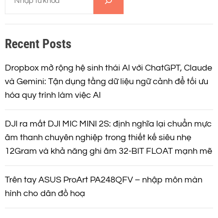
n
ì
m
t
k
Recent Posts
i
r
ế
m
Dropbox mở rộng hệ sinh thái AI với ChatGPT, Claude
a
và Gemini: Tận dụng tầng dữ liệu ngữ cảnh để tối ưu
hóa quy trình làm việc AI
n
g
DJI ra mắt DJI MIC MINI 2S: định nghĩa lại chuẩn mực
âm thanh chuyên nghiệp trong thiết kế siêu nhẹ
b
12Gram và khả năng ghi âm 32-BIT FLOAT mạnh mẽ
à
Trên tay ASUS ProArt PA248QFV – nhập môn màn
i
hình cho dân đồ hoạ
v