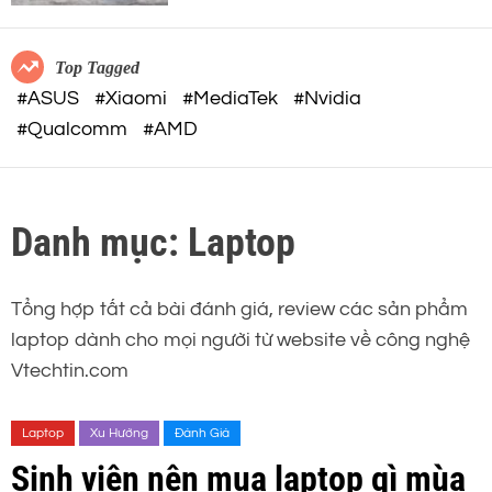
c
o
32-BIT FLOAT mạnh mẽ
o
r
m
m
Top Tagged
o
#ASUS
#Xiaomi
#MediaTek
#Nvidia
d
#Qualcomm
#AMD
e
Danh mục:
Laptop
Tổng hợp tất cả bài đánh giá, review các sản phẩm
laptop dành cho mọi người từ website về công nghệ
Vtechtin.com
Laptop
Xu Hướng
Đánh Giá
Sinh viên nên mua laptop gì mùa