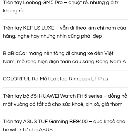
Trên tay Leobog GM5 Pro – chuột rẻ, nhưng giá trị
i
không rẻ
ế
Trên tay KEF LS LUXE – vẫn đi theo kim chỉ nam của
hãng, nghe hay nhưng nhìn cũng phải đẹp
t
BlaBlaCar mang nền tảng đi chung xe đến Việt
Nam, mở rộng hiện diện toàn cầu sang Đông Nam Á
COLORFUL Ra Mắt Laptop Rimbook L1 Plus
Trên tay bộ đôi HUAWEI Watch Fit 5 series – đồng hồ
mặt vuông có tất cả cho sức khoẻ, xịn xò, giá thơm
Trên tay ASUS TUF Gaming BE9400 – quá khoẻ cho
hệ wifi 7 từ nhà ASUS