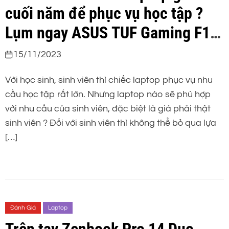
cuối năm để phục vụ học tập ?
Lụm ngay ASUS TUF Gaming F15
2023 nào
15/11/2023
Với học sinh, sinh viên thì chiếc laptop phục vụ nhu
cầu học tập rất lớn. Nhưng laptop nào sẽ phù hợp
với nhu cầu của sinh viên, đặc biệt là giá phải thật
sinh viên ? Đối với sinh viên thì không thể bỏ qua lựa
[…]
Đánh Giá
Laptop