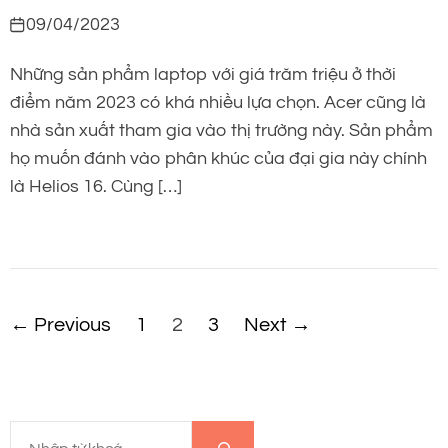
09/04/2023
Những sản phẩm laptop với giá trăm triệu ở thời
điểm năm 2023 có khá nhiều lựa chọn. Acer cũng là
nhà sản xuất tham gia vào thị trường này. Sản phẩm
họ muốn đánh vào phân khúc của đại gia này chính
là Helios 16. Cùng […]
P
←
Previous
1
2
3
Next
→
h
â
T