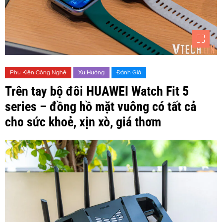
Phụ Kiện Công Nghệ
Xu Hướng
Đánh Giá
Trên tay bộ đôi HUAWEI Watch Fit 5
series – đồng hồ mặt vuông có tất cả
cho sức khoẻ, xịn xò, giá thơm