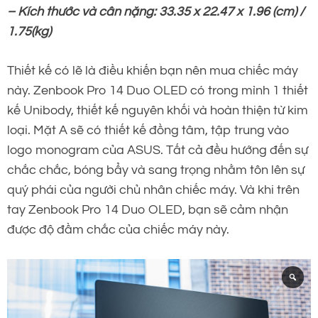
– Kích thước và cân nặng: 33.35 x 22.47 x 1.96 (cm) /
1.75(kg)
Thiết kế có lẽ là điều khiến bạn nên mua chiếc máy
này. Zenbook Pro 14 Duo OLED có trong mình 1 thiết
kế Unibody, thiết kế nguyên khối và hoàn thiện từ kim
loại. Mặt A sẽ có thiết kế đồng tâm, tập trung vào
logo monogram của ASUS. Tất cả đều hướng đến sự
chắc chắc, bóng bẩy và sang trọng nhằm tôn lên sự
quý phái của người chủ nhân chiếc máy. Và khi trên
tay Zenbook Pro 14 Duo OLED, bạn sẽ cảm nhận
được độ đầm chắc của chiếc máy này.