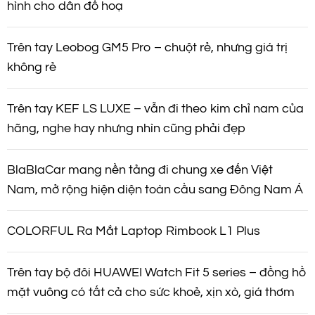
hình cho dân đồ hoạ
Trên tay Leobog GM5 Pro – chuột rẻ, nhưng giá trị
không rẻ
Trên tay KEF LS LUXE – vẫn đi theo kim chỉ nam của
hãng, nghe hay nhưng nhìn cũng phải đẹp
BlaBlaCar mang nền tảng đi chung xe đến Việt
Nam, mở rộng hiện diện toàn cầu sang Đông Nam Á
COLORFUL Ra Mắt Laptop Rimbook L1 Plus
Trên tay bộ đôi HUAWEI Watch Fit 5 series – đồng hồ
mặt vuông có tất cả cho sức khoẻ, xịn xò, giá thơm