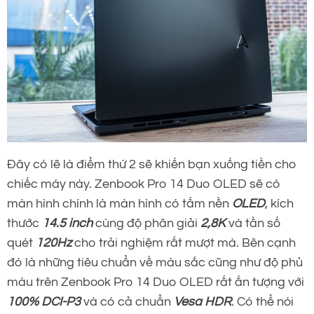
Đây có lẽ là điểm thứ 2 sẽ khiến bạn xuống tiền cho
chiếc máy này. Zenbook Pro 14 Duo OLED sẽ có
màn hình chính là màn hình có tấm nền
OLED
, kích
thước
14.5 inch
cùng độ phân giải
2,8K
và tần số
quét
120Hz
cho trải nghiệm rất mượt mà. Bên cạnh
đó là những tiêu chuẩn về màu sắc cũng như độ phủ
màu trên Zenbook Pro 14 Duo OLED rất ấn tượng với
100% DCI-P3
và có cả chuẩn
Vesa HDR
. Có thể nói