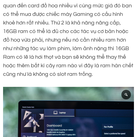
quan đến card đồ hoạ nhiều vì cùng mức giá đó bạn
có thể mua được chiếc máy Gaming có cấu hình
khoẻ hơn rất nhiều. Thứ 2 là khả năng nâng cấp,
16GB ram có thể là đủ cho các tác vụ cơ bản hoặc
đồ hoạ vừa phải, nhưng nếu nó cần nhiều ram hơn
như những tác vụ làm phim, làm ảnh nặng thì 16GB
Ram có lẽ là hơi thọt và bạn sẽ không thể thay thế
hoặc thêm bất kì cây ram nào vì đây là ram hàn chết
cũng như là không có slot ram trống.