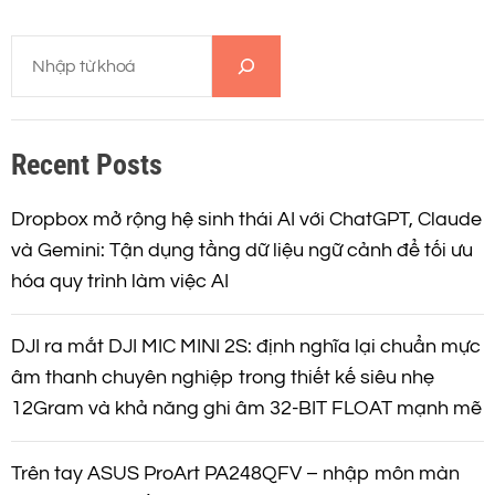
T
ì
m
k
Recent Posts
i
ế
m
Dropbox mở rộng hệ sinh thái AI với ChatGPT, Claude
và Gemini: Tận dụng tầng dữ liệu ngữ cảnh để tối ưu
hóa quy trình làm việc AI
DJI ra mắt DJI MIC MINI 2S: định nghĩa lại chuẩn mực
âm thanh chuyên nghiệp trong thiết kế siêu nhẹ
12Gram và khả năng ghi âm 32-BIT FLOAT mạnh mẽ
Trên tay ASUS ProArt PA248QFV – nhập môn màn