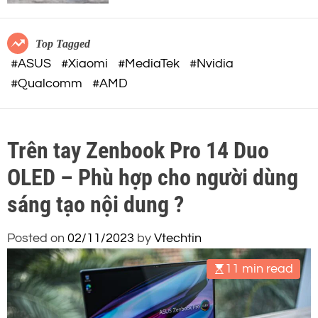
c
o
o
r
m
m
Top Tagged
o
#ASUS
#Xiaomi
#MediaTek
#Nvidia
d
#Qualcomm
#AMD
e
Trên tay Zenbook Pro 14 Duo
OLED – Phù hợp cho người dùng
sáng tạo nội dung ?
Posted on
02/11/2023
by
Vtechtin
11 min read