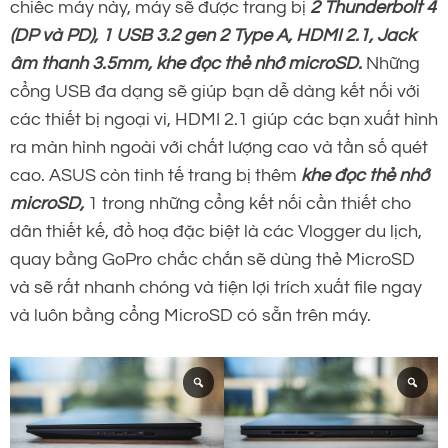
chiếc máy này, máy sẽ được trang bị
2 Thunderbolt 4
(DP và PD), 1 USB 3.2 gen 2 Type A, HDMI 2.1, Jack
âm thanh 3.5mm, khe đọc thẻ nhớ microSD.
Những
cổng USB đa dạng sẽ giúp bạn dễ dàng kết nối với
các thiết bị ngoại vi, HDMI 2.1 giúp các bạn xuất hình
ra màn hình ngoài với chất lượng cao và tần số quét
cao. ASUS còn tinh tế trang bị thêm
khe đọc thẻ nhớ
microSD,
1 trong những cổng kết nối cần thiết cho
dân thiết kế, đồ hoạ đặc biệt là các Vlogger du lịch,
quay bằng GoPro chắc chắn sẽ dùng thẻ MicroSD
và sẽ rất nhanh chóng và tiện lợi trích xuất file ngay
và luôn bằng cổng MicroSD có sẵn trên máy.