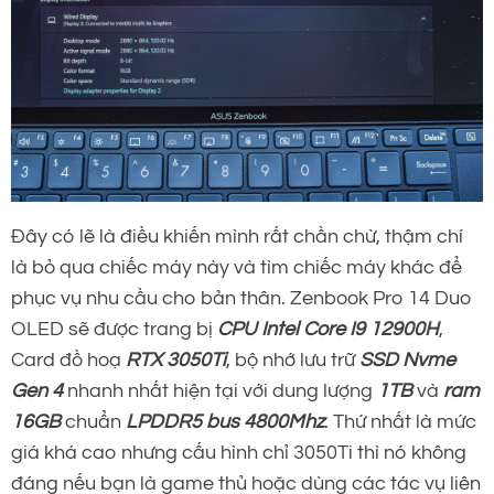
Đây có lẽ là điều khiến mình rất chần chừ, thậm chí
là bỏ qua chiếc máy này và tìm chiếc máy khác để
phục vụ nhu cầu cho bản thân. Zenbook Pro 14 Duo
OLED sẽ được trang bị
CPU Intel Core I9 12900H
,
Card đồ hoạ
RTX 3050Ti
, bộ nhớ lưu trữ
SSD Nvme
Gen 4
nhanh nhất hiện tại với dung lượng
1TB
và
ram
16GB
chuẩn
LPDDR5 bus 4800Mhz
. Thứ nhất là mức
giá khá cao nhưng cấu hình chỉ 3050Ti thì nó không
đáng nếu bạn là game thủ hoặc dùng các tác vụ liên