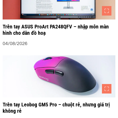
g
b
Trên tay ASUS ProArt PA248QFV – nhập môn màn
hình cho dân đồ hoạ
à
04/08/2026
i
v
i
ế
t
Trên tay Leobog GM5 Pro – chuột rẻ, nhưng giá trị
không rẻ