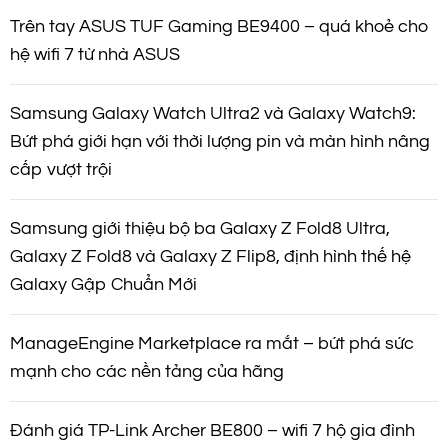
Trên tay ASUS TUF Gaming BE9400 – quá khoẻ cho
hệ wifi 7 từ nhà ASUS
Samsung Galaxy Watch Ultra2 và Galaxy Watch9:
Bứt phá giới hạn với thời lượng pin và màn hình nâng
cấp vượt trội
Samsung giới thiệu bộ ba Galaxy Z Fold8 Ultra,
Galaxy Z Fold8 và Galaxy Z Flip8, định hình thế hệ
Galaxy Gập Chuẩn Mới
ManageEngine Marketplace ra mắt – bứt phá sức
mạnh cho các nền tảng của hãng
Đánh giá TP-Link Archer BE800 – wifi 7 hộ gia đình