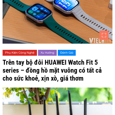
Phụ Kiện Công Nghệ
Xu Hướng
Đánh Giá
Trên tay bộ đôi HUAWEI Watch Fit 5
series – đồng hồ mặt vuông có tất cả
cho sức khoẻ, xịn xò, giá thơm