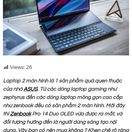
Views:
26
Laptop 2 màn hình là 1 sản phẩm quá quen thuộc
của nhà
ASUS
. Từ các dòng laptop gaming như
zephyrus đến các dòng laptop mỏng gọn cao cấp
như zenbook đều có sản phẩm 2 màn hình. Mới đây
thì
Zenbook
Pro 14 Duo OLED vừa được ra mắt, và
đối tượng hướng đến là người dùng sáng tạo nội
dung. Vậy bạn có nên mua không ? Khen chê rõ ràng