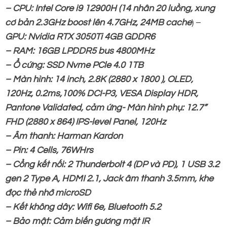
– CPU: Intel Core i9 12900H (14 nhân 20 luồng, xung
cơ bản 2.3GHz boost lên 4.7GHz, 24MB cache
) –
GPU:
Nvidia RTX 3050Ti 4GB GDDR6
– RAM: 16GB LPDDR5 bus 4800MHz
– Ổ cứng: SSD Nvme PCle 4.0 1TB
– Màn hình: 14 inch, 2.8K (2880 x 1800 ), OLED,
120Hz, 0.2ms,100% DCI-P3, VESA Display HDR,
Pantone Validated, cảm ứng- Màn hình phụ: 12.7”
FHD (2880 x 864) IPS-level Panel, 120Hz
– Âm thanh: Harman Kardon
– Pin: 4 Cells, 76WHrs
– Cổng kết nối: 2 Thunderbolt 4 (DP và PD), 1 USB 3.2
gen 2 Type A, HDMI 2.1, Jack âm thanh 3.5mm, khe
đọc thẻ nhớ microSD
– Kết không dây: Wifi 6e, Bluetooth 5.2
– Bảo mật: Cảm biến gương mặt IR