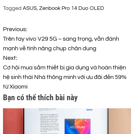
Tagged
ASUS
,
Zenbook Pro 14 Duo OLED
Đ
Previous:
Trên tay vivo V29 5G – sang trọng, vẫn đánh
i
mạnh về tính năng chụp chân dung
ề
Next:
Cơ hội mua sắm thiết bị gia dụng và hoàn thiện
u
hệ sinh thái Nhà thông minh với ưu đãi đến 59%
h
từ Xiaomi
Bạn có thể thích bài này
ư
ớ
n