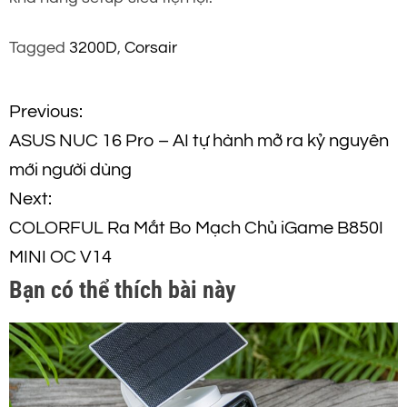
Tagged
3200D
,
Corsair
Đ
Previous:
ASUS NUC 16 Pro – AI tự hành mở ra kỷ nguyên
i
mới người dùng
ề
Next:
COLORFUL Ra Mắt Bo Mạch Chủ iGame B850I
u
MINI OC V14
h
Bạn có thể thích bài này
ư
ớ