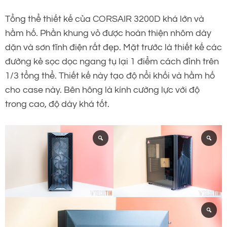
Tổng thể thiết kế của CORSAIR 3200D khá lớn và
hầm hố. Phần khung vỏ được hoàn thiện nhôm dày
dặn và sơn tĩnh điện rất đẹp. Mặt trước là thiết kế các
đường kẻ sọc dọc ngang tụ lại 1 điểm cách đỉnh trên
1/3 tổng thể. Thiết kế này tạo độ nổi khối và hầm hố
cho case này. Bên hông là kính cường lực với độ
trong cao, độ dày khá tốt.