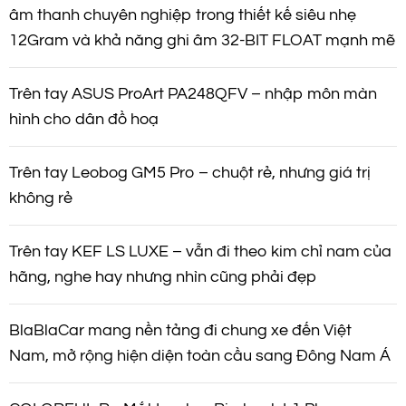
âm thanh chuyên nghiệp trong thiết kế siêu nhẹ
12Gram và khả năng ghi âm 32-BIT FLOAT mạnh mẽ
Trên tay ASUS ProArt PA248QFV – nhập môn màn
hình cho dân đồ hoạ
Trên tay Leobog GM5 Pro – chuột rẻ, nhưng giá trị
không rẻ
Trên tay KEF LS LUXE – vẫn đi theo kim chỉ nam của
hãng, nghe hay nhưng nhìn cũng phải đẹp
BlaBlaCar mang nền tảng đi chung xe đến Việt
Nam, mở rộng hiện diện toàn cầu sang Đông Nam Á