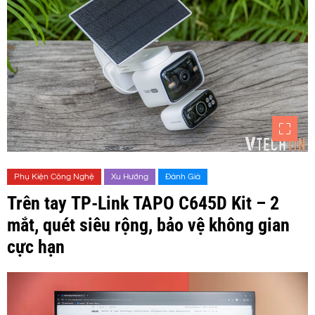
Phụ Kiện Công Nghệ
Xu Hướng
Đánh Giá
Trên tay TP-Link TAPO C645D Kit – 2
mắt, quét siêu rộng, bảo vệ không gian
cực hạn