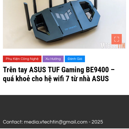
Phụ Kiện Công Nghệ
Xu Hướng
Đánh Giá
Trên tay ASUS TUF Gaming BE9400 –
quá khoẻ cho hệ wifi 7 từ nhà ASUS
Contact: media.vtechtin@gmail.com - 2025