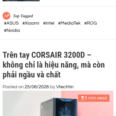
c
o
o
r
m
m
Top Tagged
o
#ASUS
#Xiaomi
#Intel
#MediaTek
#ROG
d
#Nvidia
e
Trên tay CORSAIR 3200D –
không chỉ là hiệu năng, mà còn
phải ngầu và chất
Posted on
25/06/2026
by
Vtechtin
5 min read