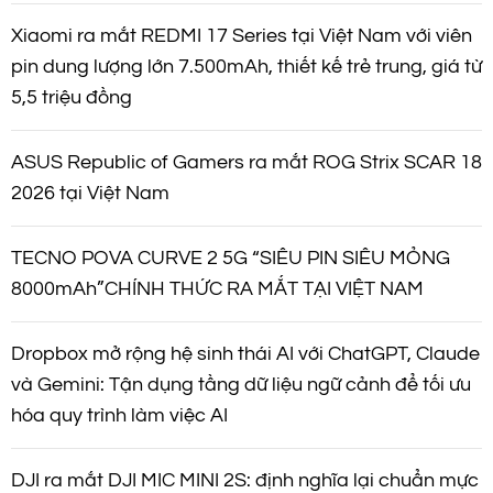
Xiaomi ra mắt REDMI 17 Series tại Việt Nam với viên
pin dung lượng lớn 7.500mAh, thiết kế trẻ trung, giá từ
5,5 triệu đồng
ASUS Republic of Gamers ra mắt ROG Strix SCAR 18
2026 tại Việt Nam
TECNO POVA CURVE 2 5G “SIÊU PIN SIÊU MỎNG
8000mAh”CHÍNH THỨC RA MẮT TẠI VIỆT NAM
Dropbox mở rộng hệ sinh thái AI với ChatGPT, Claude
và Gemini: Tận dụng tầng dữ liệu ngữ cảnh để tối ưu
hóa quy trình làm việc AI
DJI ra mắt DJI MIC MINI 2S: định nghĩa lại chuẩn mực