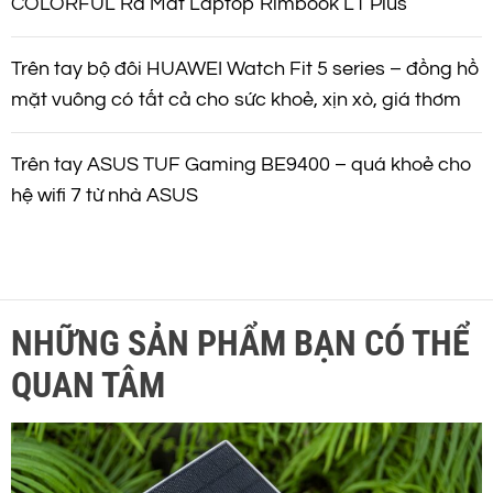
COLORFUL Ra Mắt Laptop Rimbook L1 Plus
Trên tay bộ đôi HUAWEI Watch Fit 5 series – đồng hồ
mặt vuông có tất cả cho sức khoẻ, xịn xò, giá thơm
Trên tay ASUS TUF Gaming BE9400 – quá khoẻ cho
hệ wifi 7 từ nhà ASUS
NHỮNG SẢN PHẨM BẠN CÓ THỂ
QUAN TÂM