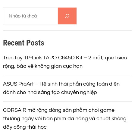
T
ì
m
k
Recent Posts
i
ế
m
Trên tay TP-Link TAPO C645D Kit – 2 mắt, quét siêu
rộng, bảo vệ không gian cực hạn
ASUS ProArt – Hệ sinh thái phần cứng toàn diện
dành cho nhà sáng tạo chuyên nghiệp
CORSAIR mở rộng dòng sản phẩm chơi game
thường ngày với bàn phím đa năng và chuột không
dây công thái học