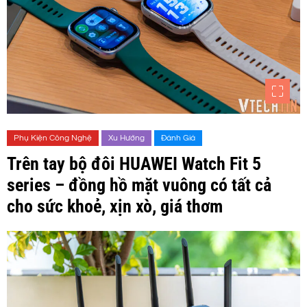
Phụ Kiện Công Nghệ
Xu Hướng
Đánh Giá
Trên tay bộ đôi HUAWEI Watch Fit 5
series – đồng hồ mặt vuông có tất cả
cho sức khoẻ, xịn xò, giá thơm