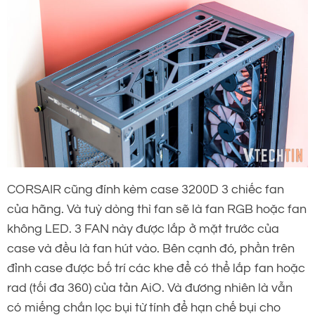
CORSAIR cũng đính kèm case 3200D 3 chiếc fan
của hãng. Và tuỳ dòng thì fan sẽ là fan RGB hoặc fan
không LED. 3 FAN này được lắp ở mặt trước của
case và đều là fan hút vào. Bên cạnh đó, phần trên
đỉnh case được bố trí các khe để có thể lắp fan hoặc
rad (tối đa 360) của tản AiO. Và đương nhiên là vẫn
có miếng chắn lọc bụi từ tính để hạn chế bụi cho