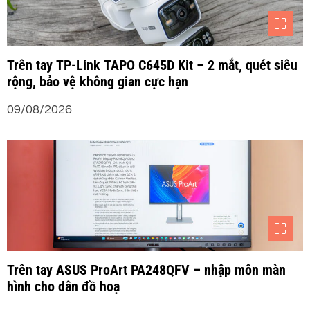
n
g
Trên tay TP-Link TAPO C645D Kit – 2 mắt, quét siêu
b
rộng, bảo vệ không gian cực hạn
à
09/08/2026
i
v
i
ế
Trên tay ASUS ProArt PA248QFV – nhập môn màn
t
hình cho dân đồ hoạ