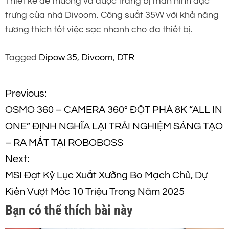
Thiết kế dễ thương và được trang bị màn hình đặc
trưng của nhà Divoom. Công suất 35W với khả năng
tương thích tốt việc sạc nhanh cho đa thiết bị.
Tagged
Dipow 35
,
Divoom
,
DTR
Đ
Previous:
OSMO 360 – CAMERA 360° ĐỘT PHÁ 8K “ALL IN
i
ONE” ĐỊNH NGHĨA LẠI TRẢI NGHIỆM SÁNG TẠO
ề
– RA MẮT TẠI ROBOBOSS
Next:
u
MSI Đạt Kỷ Lục Xuất Xưởng Bo Mạch Chủ, Dự
h
Kiến Vượt Mốc 10 Triệu Trong Năm 2025
Bạn có thể thích bài này
ư