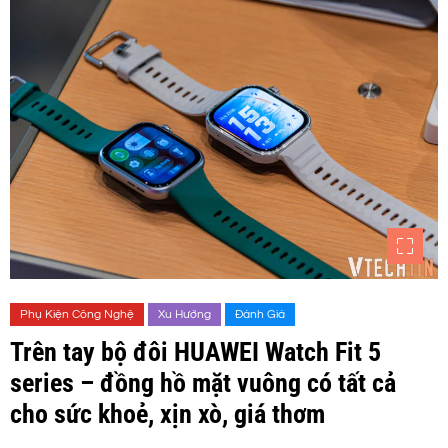
Phụ Kiện Công Nghệ
Xu Hướng
Đánh Giá
Trên tay bộ đôi HUAWEI Watch Fit 5
series – đồng hồ mặt vuông có tất cả
cho sức khoẻ, xịn xò, giá thơm