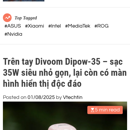
c
o
o
r
m
m
Top Tagged
o
#ASUS
#Xiaomi
#Intel
#MediaTek
#ROG
d
#Nvidia
e
Trên tay Divoom Dipow-35 – sạc
35W siêu nhỏ gọn, lại còn có màn
hình hiển thị độc đáo
Posted on
01/08/2025
by
Vtechtin
5 min read