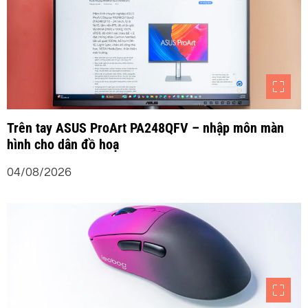
ớ
n
g
b
Trên tay ASUS ProArt PA248QFV – nhập môn màn
hình cho dân đồ hoạ
à
04/08/2026
i
v
i
ế