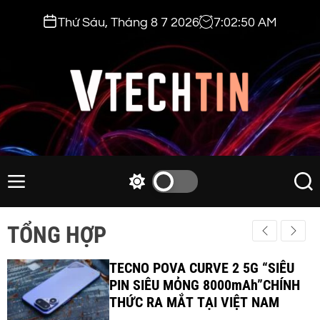
S
Thứ Sáu, Tháng 8 7 2026
7
:
02
:
52
AM
k
i
p
t
o
c
v
o
t
n
e
M
S
S
t
e
w
e
c
e
n
i
a
h
TỔNG HỢP
n
u
t
r
t
t
c
c
i
TECNO POVA CURVE 2 5G “SIÊU
h
h
c
PIN SIÊU MỎNG 8000mAh”CHÍNH
n
o
THỨC RA MẮT TẠI VIỆT NAM
.
l