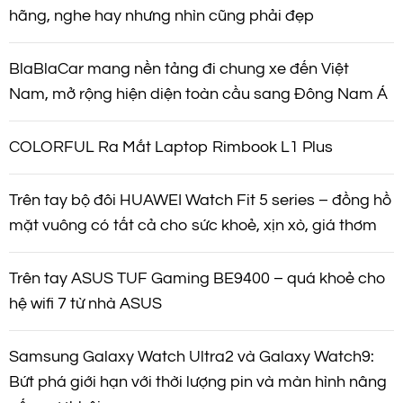
hãng, nghe hay nhưng nhìn cũng phải đẹp
BlaBlaCar mang nền tảng đi chung xe đến Việt
Nam, mở rộng hiện diện toàn cầu sang Đông Nam Á
COLORFUL Ra Mắt Laptop Rimbook L1 Plus
Trên tay bộ đôi HUAWEI Watch Fit 5 series – đồng hồ
mặt vuông có tất cả cho sức khoẻ, xịn xò, giá thơm
Trên tay ASUS TUF Gaming BE9400 – quá khoẻ cho
hệ wifi 7 từ nhà ASUS
Samsung Galaxy Watch Ultra2 và Galaxy Watch9:
Bứt phá giới hạn với thời lượng pin và màn hình nâng