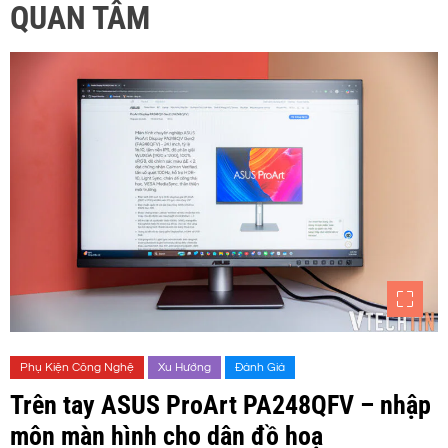
QUAN TÂM
Phụ Kiện Công Nghệ
Xu Hướng
Đánh Giá
Trên tay ASUS ProArt PA248QFV – nhập
môn màn hình cho dân đồ hoạ