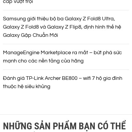
cấp vượt trội
Samsung giới thiệu bộ ba Galaxy Z Fold8 Ultra,
Galaxy Z Fold8 và Galaxy Z Flip8, định hình thế hệ
Galaxy Gập Chuẩn Mới
ManageEngine Marketplace ra mắt – bứt phá sức
mạnh cho các nền tảng của hãng
Đánh giá TP-Link Archer BE800 – wifi 7 hộ gia đình
thuộc hệ siêu khủng
NHỮNG SẢN PHẨM BẠN CÓ THỂ