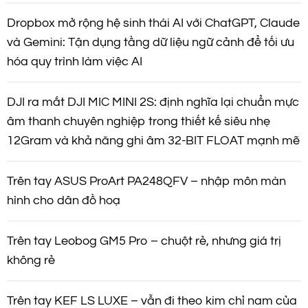
Dropbox mở rộng hệ sinh thái AI với ChatGPT, Claude
và Gemini: Tận dụng tầng dữ liệu ngữ cảnh để tối ưu
hóa quy trình làm việc AI
DJI ra mắt DJI MIC MINI 2S: định nghĩa lại chuẩn mực
âm thanh chuyên nghiệp trong thiết kế siêu nhẹ
12Gram và khả năng ghi âm 32-BIT FLOAT mạnh mẽ
Trên tay ASUS ProArt PA248QFV – nhập môn màn
hình cho dân đồ hoạ
Trên tay Leobog GM5 Pro – chuột rẻ, nhưng giá trị
không rẻ
Trên tay KEF LS LUXE – vẫn đi theo kim chỉ nam của