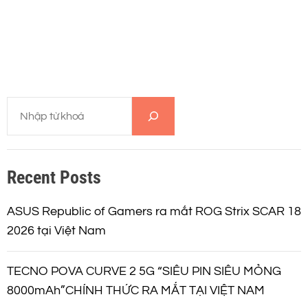
T
ì
m
k
Recent Posts
i
ế
m
ASUS Republic of Gamers ra mắt ROG Strix SCAR 18
2026 tại Việt Nam
TECNO POVA CURVE 2 5G “SIÊU PIN SIÊU MỎNG
8000mAh”CHÍNH THỨC RA MẮT TẠI VIỆT NAM