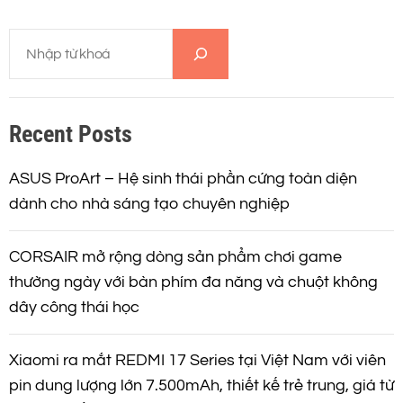
T
ì
m
k
Recent Posts
i
ế
m
ASUS ProArt – Hệ sinh thái phần cứng toàn diện
dành cho nhà sáng tạo chuyên nghiệp
CORSAIR mở rộng dòng sản phẩm chơi game
thường ngày với bàn phím đa năng và chuột không
dây công thái học
Xiaomi ra mắt REDMI 17 Series tại Việt Nam với viên
pin dung lượng lớn 7.500mAh, thiết kế trẻ trung, giá từ