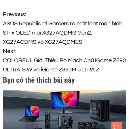
Đ
Previous:
ASUS Republic of Gamers ra mắt loạt màn hình
i
Strix OLED mới XG27AQDMG Gen2,
ề
XG27ACDMS và XG27AQDMES
Next:
u
COLORFUL Giới Thiệu Bo Mạch Chủ iGame Z890
h
ULTRA-S W và iGame Z890M ULTRA Z
Bạn có thể thích bài này
ư
ớ
n
g