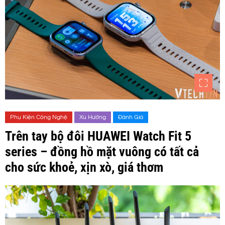
Phụ Kiện Công Nghệ
Xu Hướng
Đánh Giá
Trên tay bộ đôi HUAWEI Watch Fit 5
series – đồng hồ mặt vuông có tất cả
cho sức khoẻ, xịn xò, giá thơm