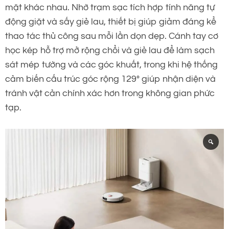
mặt khác nhau. Nhờ trạm sạc tích hợp tính năng tự
động giặt và sấy giẻ lau, thiết bị giúp giảm đáng kể
thao tác thủ công sau mỗi lần dọn dẹp. Cánh tay cơ
học kép hỗ trợ mở rộng chổi và giẻ lau để làm sạch
sát mép tường và các góc khuất, trong khi hệ thống
cảm biến cấu trúc góc rộng 129° giúp nhận diện và
tránh vật cản chính xác hơn trong không gian phức
tạp.