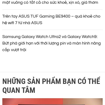
mặt vuông có tất cả cho sức khoẻ, xịn xò, giá thơm
Trên tay ASUS TUF Gaming BE9400 – quá khoẻ cho
hệ wifi 7 từ nhà ASUS
Samsung Galaxy Watch Ultra2 và Galaxy Watch9:
Bứt phá giới hạn với thời lượng pin và màn hình nâng
cấp vượt trội
NHỮNG SẢN PHẨM BẠN CÓ THỂ
QUAN TÂM