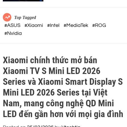
c
o
o
r
m
m
Top Tagged
o
#ASUS
#Xiaomi
#Intel
#MediaTek
#ROG
d
#Nvidia
e
Xiaomi chính thức mở bán
Xiaomi TV S Mini LED 2026
Series và Xiaomi Smart Display S
Mini LED 2026 Series tại Việt
Nam, mang công nghệ QD Mini
LED đến gần hơn với mọi gia đình