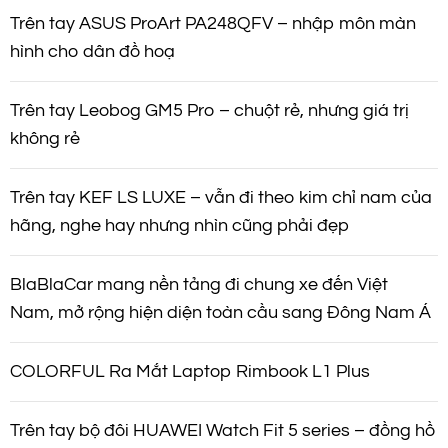
Trên tay ASUS ProArt PA248QFV – nhập môn màn
hình cho dân đồ hoạ
Trên tay Leobog GM5 Pro – chuột rẻ, nhưng giá trị
không rẻ
Trên tay KEF LS LUXE – vẫn đi theo kim chỉ nam của
hãng, nghe hay nhưng nhìn cũng phải đẹp
BlaBlaCar mang nền tảng đi chung xe đến Việt
Nam, mở rộng hiện diện toàn cầu sang Đông Nam Á
COLORFUL Ra Mắt Laptop Rimbook L1 Plus
Trên tay bộ đôi HUAWEI Watch Fit 5 series – đồng hồ