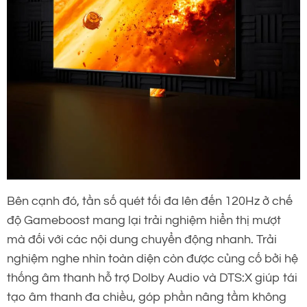
Bên cạnh đó, tần số quét tối đa lên đến 120Hz ở chế
độ Gameboost mang lại trải nghiệm hiển thị mượt
mà đối với các nội dung chuyển động nhanh. Trải
nghiệm nghe nhìn toàn diện còn được củng cố bởi hệ
thống âm thanh hỗ trợ Dolby Audio và DTS:X giúp tái
tạo âm thanh đa chiều, góp phần nâng tầm không