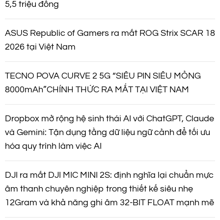
5,5 triệu đồng
ASUS Republic of Gamers ra mắt ROG Strix SCAR 18
2026 tại Việt Nam
TECNO POVA CURVE 2 5G “SIÊU PIN SIÊU MỎNG
8000mAh”CHÍNH THỨC RA MẮT TẠI VIỆT NAM
Dropbox mở rộng hệ sinh thái AI với ChatGPT, Claude
và Gemini: Tận dụng tầng dữ liệu ngữ cảnh để tối ưu
hóa quy trình làm việc AI
DJI ra mắt DJI MIC MINI 2S: định nghĩa lại chuẩn mực
âm thanh chuyên nghiệp trong thiết kế siêu nhẹ
12Gram và khả năng ghi âm 32-BIT FLOAT mạnh mẽ