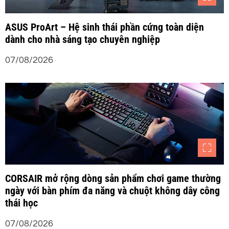
b
ASUS ProArt – Hệ sinh thái phần cứng toàn diện
dành cho nhà sáng tạo chuyên nghiệp
à
07/08/2026
i
v
i
ế
t
CORSAIR mở rộng dòng sản phẩm chơi game thường
ngày với bàn phím đa năng và chuột không dây công
thái học
07/08/2026